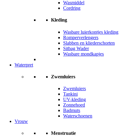
Wasmiddel
Cordring
Kleding
Wasbare luierkontjes kleding
Romperverlengers
Slabben en kliederschorten
Sitbag Wader
Wasbare mondkapjes
Waterpret
Zwemluiers
Zwemluiers
Tankini
UV-kleding
Zonnehoed
Badmuts
Waterschoenen
Vrouw
Menstruatie