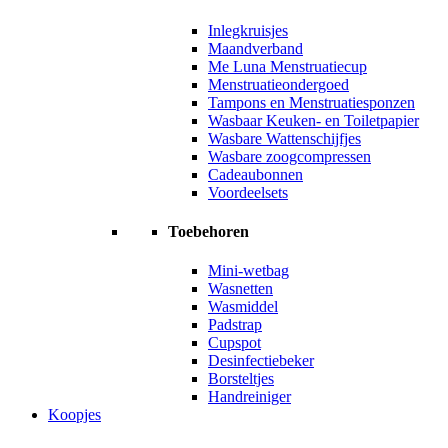
Inlegkruisjes
Maandverband
Me Luna Menstruatiecup
Menstruatieondergoed
Tampons en Menstruatiesponzen
Wasbaar Keuken- en Toiletpapier
Wasbare Wattenschijfjes
Wasbare zoogcompressen
Cadeaubonnen
Voordeelsets
Toebehoren
Mini-wetbag
Wasnetten
Wasmiddel
Padstrap
Cupspot
Desinfectiebeker
Borsteltjes
Handreiniger
Koopjes