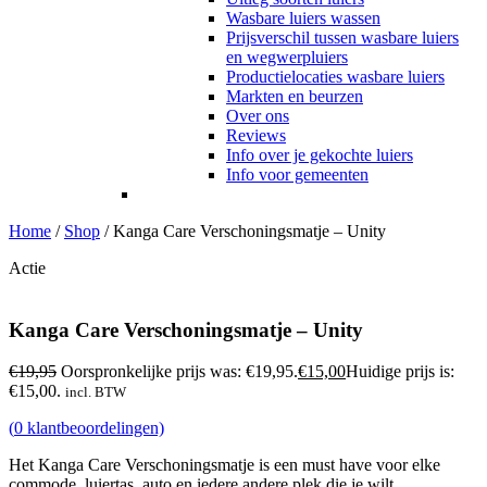
Wasbare luiers wassen
Prijsverschil tussen wasbare luiers
en wegwerpluiers
Productielocaties wasbare luiers
Markten en beurzen
Over ons
Reviews
Info over je gekochte luiers
Info voor gemeenten
Home
/
Shop
/
Kanga Care Verschoningsmatje – Unity
Actie
Kanga Care Verschoningsmatje – Unity
€
19,95
Oorspronkelijke prijs was: €19,95.
€
15,00
Huidige prijs is:
€15,00.
incl. BTW
(
0
klantbeoordelingen)
Het Kanga Care Verschoningsmatje is een must have voor elke
commode, luiertas, auto en iedere andere plek die je wilt