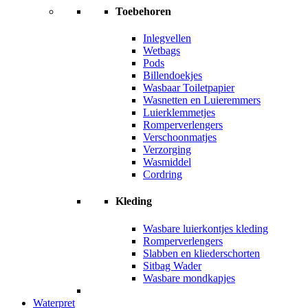
Toebehoren
Inlegvellen
Wetbags
Pods
Billendoekjes
Wasbaar Toiletpapier
Wasnetten en Luieremmers
Luierklemmetjes
Romperverlengers
Verschoonmatjes
Verzorging
Wasmiddel
Cordring
Kleding
Wasbare luierkontjes kleding
Romperverlengers
Slabben en kliederschorten
Sitbag Wader
Wasbare mondkapjes
Waterpret