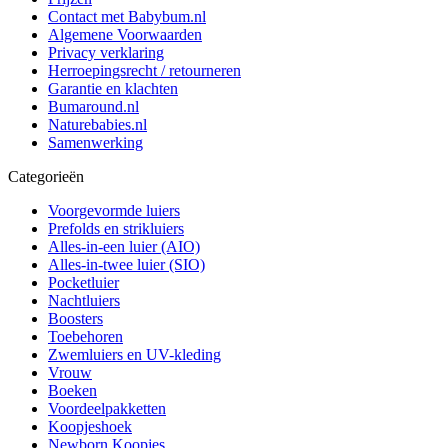
Contact met Babybum.nl
Algemene Voorwaarden
Privacy verklaring
Herroepingsrecht / retourneren
Garantie en klachten
Bumaround.nl
Naturebabies.nl
Samenwerking
Categorieën
Voorgevormde luiers
Prefolds en strikluiers
Alles-in-een luier (AIO)
Alles-in-twee luier (SIO)
Pocketluier
Nachtluiers
Boosters
Toebehoren
Zwemluiers en UV-kleding
Vrouw
Boeken
Voordeelpakketten
Koopjeshoek
Newborn Koopjes