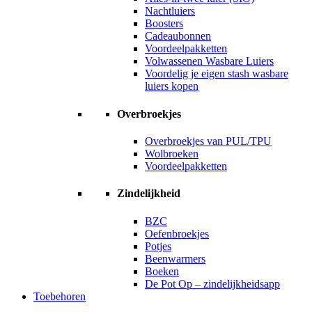
Nachtluiers
Boosters
Cadeaubonnen
Voordeelpakketten
Volwassenen Wasbare Luiers
Voordelig je eigen stash wasbare
luiers kopen
Overbroekjes
Overbroekjes van PUL/TPU
Wolbroeken
Voordeelpakketten
Zindelijkheid
BZC
Oefenbroekjes
Potjes
Beenwarmers
Boeken
De Pot Op – zindelijkheidsapp
Toebehoren