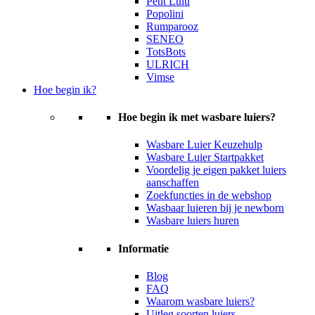
Petit Lulu
Popolini
Rumparooz
SENEO
TotsBots
ULRICH
Vimse
Hoe begin ik?
Hoe begin ik met wasbare luiers?
Wasbare Luier Keuzehulp
Wasbare Luier Startpakket
Voordelig je eigen pakket luiers
aanschaffen
Zoekfuncties in de webshop
Wasbaar luieren bij je newborn
Wasbare luiers huren
Informatie
Blog
FAQ
Waarom wasbare luiers?
Uitleg soorten luiers