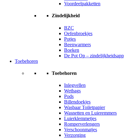
Voordeelpakketten
Zindelijkheid
BZC
Oefenbroekjes
Potjes
Beenwarmers
Boeken
De Pot Op – zindelijkheidsapp
Toebehoren
Toebehoren
Inlegvellen
Wetbags
Pods
Billendoekjes
Wasbaar Toiletpapier
Wasnetten en Luieremmers
Luierklemmetjes
Romperverlengers
Verschoonmatjes
Verzorging