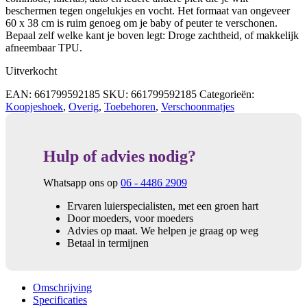
beschermen tegen ongelukjes en vocht. Het formaat van ongeveer
60 x 38 cm is ruim genoeg om je baby of peuter te verschonen.
Bepaal zelf welke kant je boven legt: Droge zachtheid, of makkelijk
afneembaar TPU.
Uitverkocht
EAN:
661799592185
SKU:
661799592185
Categorieën:
Koopjeshoek
,
Overig
,
Toebehoren
,
Verschoonmatjes
Hulp of advies nodig?
Whatsapp ons op
06 - 4486 2909
Ervaren luierspecialisten, met een groen hart
Door moeders, voor moeders
Advies op maat. We helpen je graag op weg
Betaal in termijnen
Omschrijving
Specificaties