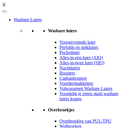
X
Wasbare Luiers
Wasbare luiers
Voorgevormde luier
Prefolds en strikluiers
Pocketluier
Alles-in-een luier (AIO)
Alles-in-twee luier (SIO)
Nachtluiers
Boosters
Cadeaubonnen
Voordeelpakketten
Volwassenen Wasbare Luiers
Voordelig je eigen stash wasbare
luiers kopen
Overbroekjes
Overbroekjes van PUL/TPU
Wolbroeken