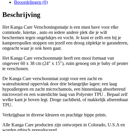
Beoordelingen (0)
Beschrijving
Het Kanga Care Verschoningsmatje is een must have voor elke
commode, luiertas , auto en iedere andere plek die je wilt
beschermen tegen ongelukjes en vocht. Je kunt er zelfs een bij je
kampeerspullen stoppen om jezelf een droog zitplekje te garanderen,
ongeacht waar je ook heen gaat.
Het Kanga Care verschoonmatje heeft een mooi formaat van
ongeveer 60 x 38 cm (24″ x 15″), ruim genoeg om je baby of peuter
te verschonen.
De Kanga Care verschoonmat zorgt voor een zacht en
waterafstotend oppervlak door drie belangrijke lagen: een laag
hypoallergeen en zacht microchamois, een binnenlaag absorberend
microvezel en een waterdichte laag van Polyester TPU . Bepaal zelf
welke kant je boven legt. Droge zachtheid, of makkelijk afneembaar
TPU.
Verkrijgbaar in diverse kleuren en prachtige hippe prints.
Alle Kanga Care producten zijn ontworpen in Colorado, U.S.A en
worden ethisch geproduceerd.