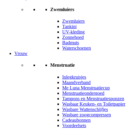
Zwemluiers
Zwemluiers
Tankini
UV-kleding
Zonnehoed
Badmuts
Waterschoenen
Vrouw
Menstruatie
Inlegkruisjes
Maandverband
Me Luna Menstruatiecup
Menstruatieondergoed
Tampons en Menstruatiesponzen
Wasbaar Keuken- en Toiletpapier
Wasbare Wattenschijfjes
Wasbare zoogcompressen
Cadeaubonnen
Voordeelsets