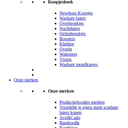
Koopjeshoek
Newborn Koopjes
Wasbare luiers
Overbroekjes
Nachtluiers
Oefenbroekjes
Boosters
Kleding
Overig
Waterpret
Vrouw
Wasbare mondkapjes
Onze merken
Onze merken
Productielocaties merken
Voordelig je eigen stash wasbare
luiers kopen
Avo&Cado
Bamboolik
Bambinex