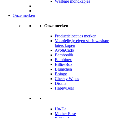
Wasbare mondkapjes
Onze merken
Onze merken
Productielocaties merken
Voordelig je eigen stash wasbare
luiers kopen
Avo&Cado
Bamboolik
Bambinex
BilliesBox
Blümchen
Boingo
Cheeky Wipes
Disana
HappyBear
Hu-Da
Mother Ease