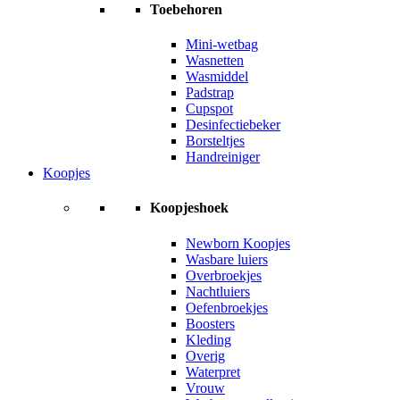
Toebehoren
Mini-wetbag
Wasnetten
Wasmiddel
Padstrap
Cupspot
Desinfectiebeker
Borsteltjes
Handreiniger
Koopjes
Koopjeshoek
Newborn Koopjes
Wasbare luiers
Overbroekjes
Nachtluiers
Oefenbroekjes
Boosters
Kleding
Overig
Waterpret
Vrouw