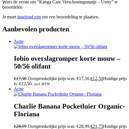
Wees de eerste om “Kanga Care Verschoningsmatje – Unity” te
beoordelen
Je moet
ingelogd zijn
om een beoordeling te plaatsen.
Aanbevolen producten
Actie
Iobio overslagromper korte mouw –
50/56 olifant
€
17,50
Oorspronkelijke prijs was: €17,50.
€
12,50
Huidige prijs
is: €12,50.
incl. BTW
Actie
Charlie Banana Pocketluier Organic-
Floriana
€
28,99
Oorspronkelijke prijs was: €28,99.
€
21,75
Huidige prijs