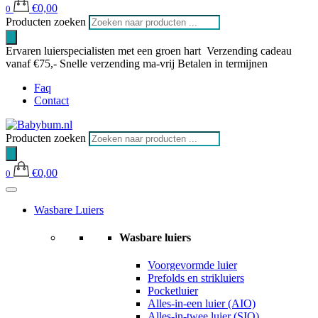
€
0,00
0
Producten zoeken
Ervaren luierspecialisten met een groen hart
Verzending cadeau
vanaf €75,-
Snelle verzending ma-vrij
Betalen in termijnen
Faq
Contact
Producten zoeken
€
0,00
0
Wasbare Luiers
Wasbare luiers
Voorgevormde luier
Prefolds en strikluiers
Pocketluier
Alles-in-een luier (AIO)
Alles-in-twee luier (SIO)