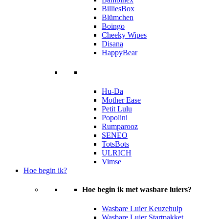
BilliesBox
Blümchen
Boingo
Cheeky Wipes
Disana
HappyBear
Hu-Da
Mother Ease
Petit Lulu
Popolini
Rumparooz
SENEO
TotsBots
ULRICH
Vimse
Hoe begin ik?
Hoe begin ik met wasbare luiers?
Wasbare Luier Keuzehulp
Wasbare Luier Startpakket