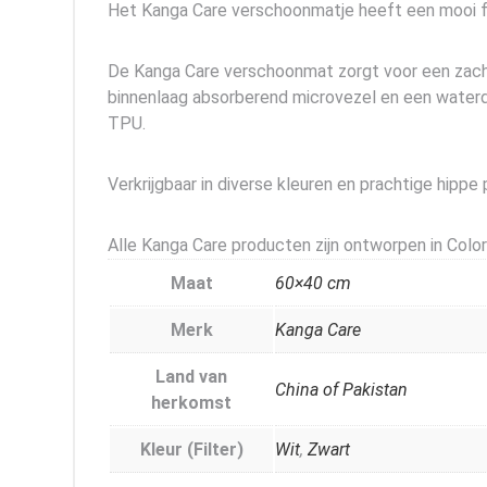
Het Kanga Care verschoonmatje heeft een mooi fo
De Kanga Care verschoonmat zorgt voor een zacht
binnenlaag absorberend microvezel en een waterdi
TPU.
Verkrijgbaar in diverse kleuren en prachtige hippe p
Alle Kanga Care producten zijn ontworpen in Colo
Maat
60×40 cm
Merk
Kanga Care
Land van
China of Pakistan
herkomst
Kleur (Filter)
Wit
,
Zwart