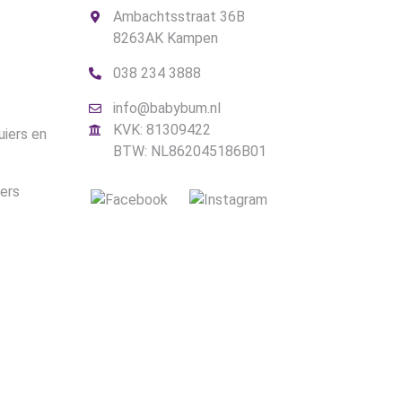
Ambachtsstraat 36B
8263AK Kampen
038 234 3888
info@babybum.nl
KVK: 81309422
uiers en
BTW: NL862045186B01
iers