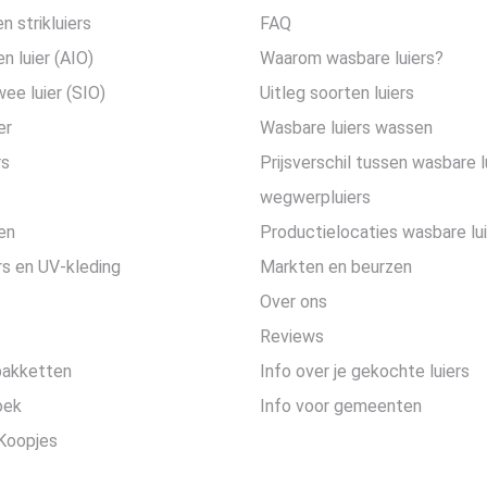
n strikluiers
FAQ
en luier (AIO)
Waarom wasbare luiers?
wee luier (SIO)
Uitleg soorten luiers
er
Wasbare luiers wassen
rs
Prijsverschil tussen wasbare l
wegwerpluiers
en
Productielocaties wasbare lu
s en UV-kleding
Markten en beurzen
Over ons
Reviews
pakketten
Info over je gekochte luiers
oek
Info voor gemeenten
Koopjes