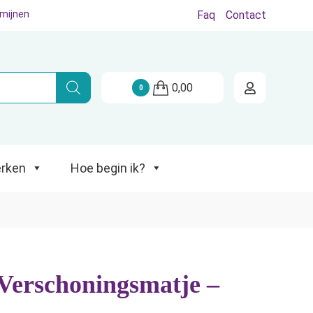
rmijnen
Faq
Contact
Hoe begin ik?
0,00
0
rken
Hoe begin ik?
Verschoningsmatje –