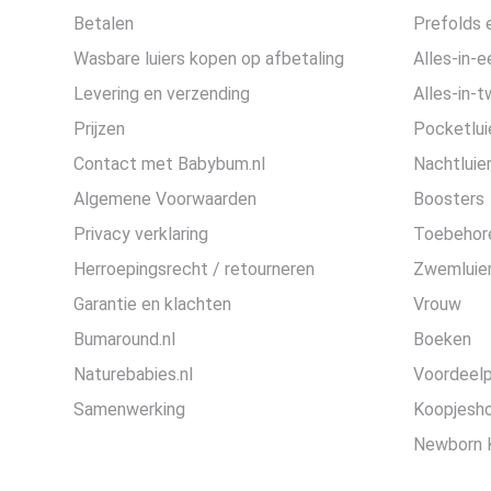
Betalen
Prefolds e
Wasbare luiers kopen op afbetaling
Alles-in-e
Levering en verzending
Alles-in-t
Prijzen
Pocketlui
Contact met Babybum.nl
Nachtluie
Algemene Voorwaarden
Boosters
Privacy verklaring
Toebehor
Herroepingsrecht / retourneren
Zwemluier
Garantie en klachten
Vrouw
Bumaround.nl
Boeken
Naturebabies.nl
Voordeel
Samenwerking
Koopjesh
Newborn 