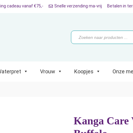
ing cadeau vanaf €75,-
Snelle verzending ma-vrij
Betalen in te
ret
Vrouw
Koopjes
Onze merken
Producten
zoeken
aterpret
Vrouw
Koopjes
Onze me
Kanga Care 