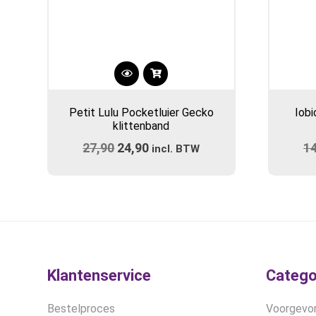
Petit Lulu Pocketluier Gecko
Iobi
klittenband
27,90
Oorspronkelijke
24,90
Huidige
1
incl. BTW
prijs
prijs
was:
is:
€27,90.
€24,90.
Klantenservice
Catego
Bestelproces
Voorgevor