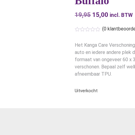
Buffalo
19,95
Oorspronkelijk
15,00
Huidige
incl. BTW
prijs
prijs
(
0
klantbeoorde
was:
is:
€19,95.
€15,00.
Het Kanga Care Verschonings
auto en iedere andere plek 
formaat van ongeveer 60 x 3
verschonen. Bepaal zelf welk
afneembaar TPU.
Uitverkocht