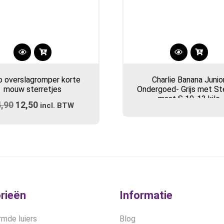
Dit
product
o overslagromper korte
Charlie Banana Junio
heeft
mouw sterretjes
Ondergoed- Grijs met St
meerdere
maat S 10-13 kilo
4,90
Oorspronkelijke
12,50
Huidige
variaties.
incl. BTW
prijs
Deze
prijs
optie
was:
is:
kan
€14,90.
€12,50.
gekozen
worden
op
de
rieën
Informatie
productpagina
mde luiers
Blog