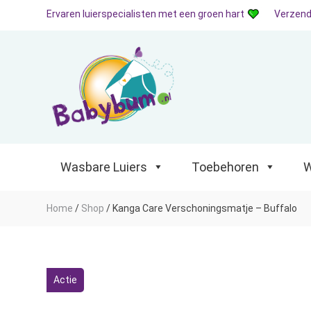
Ervaren luierspecialisten met een groen hart
Verzend
Wasbare Luiers
Toebehoren
Waterp
Wasbare Luiers
Toebehoren
W
Home
/
Shop
/
Kanga Care Verschoningsmatje – Buffalo
Actie