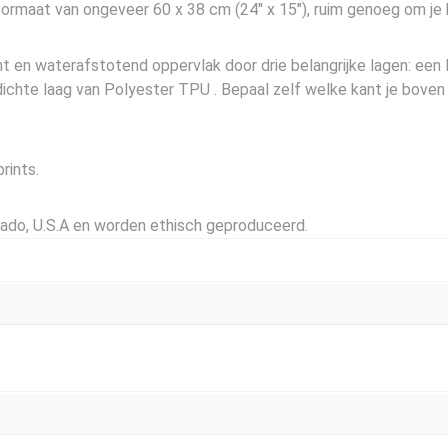
rmaat van ongeveer 60 x 38 cm (24″ x 15″), ruim genoeg om je 
 en waterafstotend oppervlak door drie belangrijke lagen: een 
chte laag van Polyester TPU . Bepaal zelf welke kant je boven 
rints.
rado, U.S.A en worden ethisch geproduceerd.