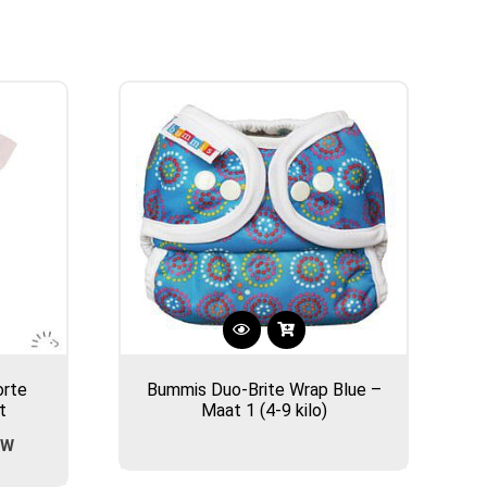
orte
Bummis Duo-Brite Wrap Blue –
t
Maat 1 (4-9 kilo)
ijke
e
TW