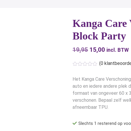
Kanga Care 
Block Party
19,95
Oorspronkelijk
15,00
Huidige
incl. BTW
prijs
prijs
(
0
klantbeoorde
was:
is:
€19,95.
€15,00.
Het Kanga Care Verschonings
auto en iedere andere plek 
formaat van ongeveer 60 x 3
verschonen. Bepaal zelf welk
afneembaar TPU.
Slechts 1 resterend op voo