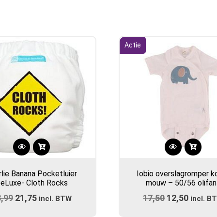
Actie
rlie Banana Pocketluier
Iobio overslagromper k
eLuxe- Cloth Rocks
mouw – 50/56 olifan
8,99
Oorspronkelijke
21,75
Huidige
17,50
Oorspronkel
12,50
Huidig
incl. BTW
incl. B
prijs
prijs
prijs
prijs