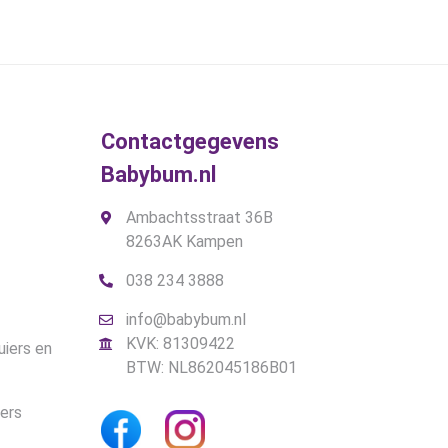
.
Contactgegevens
Babybum.nl
Ambachtsstraat 36B
8263AK Kampen
038 234 3888
info@babybum.nl
KVK: 81309422
uiers en
BTW: NL862045186B01
iers