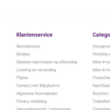
was:
is:
€28,99.
€21,75.
Klantenservice
Catego
Bestelproces
Voorgevor
Betalen
Prefolds e
Wasbare luiers kopen op afbetaling
Alles-in-e
Levering en verzending
Alles-in-t
Prijzen
Pocketlui
Contact met Babybum.nl
Nachtluie
Algemene Voorwaarden
Boosters
Privacy verklaring
Toebehor
Herroepingsrecht / retourneren
Zwemluier