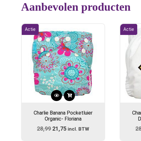
Aanbevolen producten
Actie
Actie
Charlie Banana Pocketluier
Cha
Organic- Floriana
D
28,99
Oorspronkelijke
21,75
Huidige
2
incl. BTW
prijs
prijs