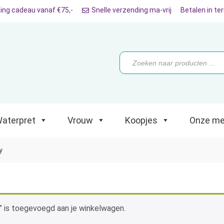
ing cadeau vanaf €75,-
Snelle verzending ma-vrij
Betalen in te
ret
Vrouw
Koopjes
Onze merken
Producten
zoeken
aterpret
Vrouw
Koopjes
Onze me
y
 is toegevoegd aan je winkelwagen.