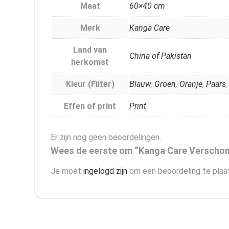
Maat
60×40 cm
Merk
Kanga Care
Land van
China of Pakistan
herkomst
Kleur (Filter)
Blauw
,
Groen
,
Oranje
,
Paars
Effen of print
Print
Er zijn nog geen beoordelingen.
Wees de eerste om “Kanga Care Verschoni
Je moet
ingelogd zijn
om een beoordeling te plaa