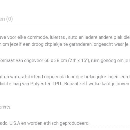
en (0)
e voor elke commode, luiertas , auto en iedere andere plek die
n om jezelf een droog zitplekje te garanderen, ongeacht waar je
rmaat van ongeveer 60 x 38 cm (24″ x 15″), ruim genoeg om je 
 en waterafstotend oppervlak door drie belangrijke lagen: een 
chte laag van Polyester TPU . Bepaal zelf welke kant je boven 
rints.
rado, U.S.A en worden ethisch geproduceerd.