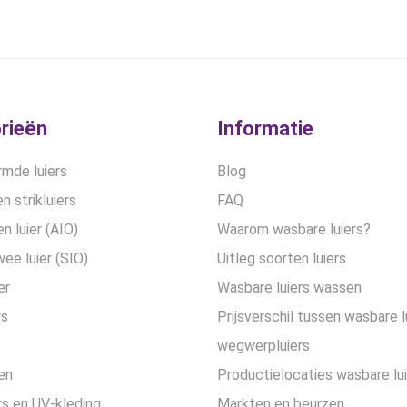
was:
is:
was:
is:
€28,99.
€21,75.
€17,50.
€12,50
rieën
Informatie
mde luiers
Blog
n strikluiers
FAQ
en luier (AIO)
Waarom wasbare luiers?
wee luier (SIO)
Uitleg soorten luiers
er
Wasbare luiers wassen
rs
Prijsverschil tussen wasbare l
wegwerpluiers
en
Productielocaties wasbare lu
s en UV-kleding
Markten en beurzen