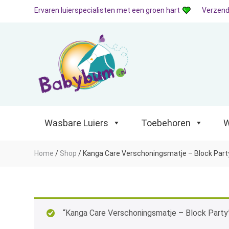
Ervaren luierspecialisten met een groen hart
Verzend
Wasbare Luiers
Toebehoren
Waterp
Wasbare Luiers
Toebehoren
W
Home
/
Shop
/
Kanga Care Verschoningsmatje – Block Part
“Kanga Care Verschoningsmatje – Block Party”