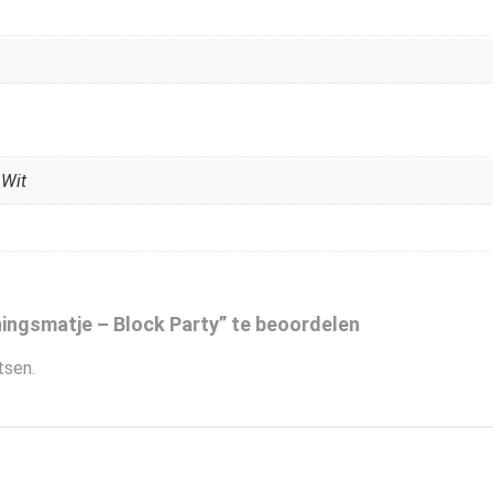
,
Wit
ngsmatje – Block Party” te beoordelen
tsen.