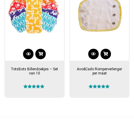
op
de
productpagina
TotsBots Billendoekjes – Set
Avo&Cado Romperverlenger
van 10
per maat
Gewaardeerd
Gewaardeerd
5.00
5.00
uit 5
uit 5