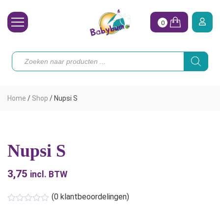
0
Wasbare Luiers
Producten
zoeken
Toebehoren
Waterpret
Home
/
Shop
/
Nupsi S
Vrouw
Koopjes
Nupsi S
Onze merken
3,75
Hoe begin ik?
incl. BTW
(
0
klantbeoordelingen)