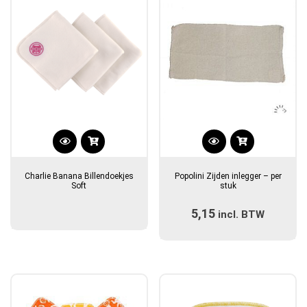
Dit
product
Charlie Banana Billendoekjes
Popolini Zijden inlegger – per
heeft
Soft
stuk
meerdere
5,15
incl. BTW
variaties.
Deze
optie
kan
gekozen
worden