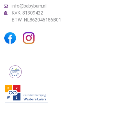
info@babybum.nl
KVK: 81309422
BTW: NL862045186B01