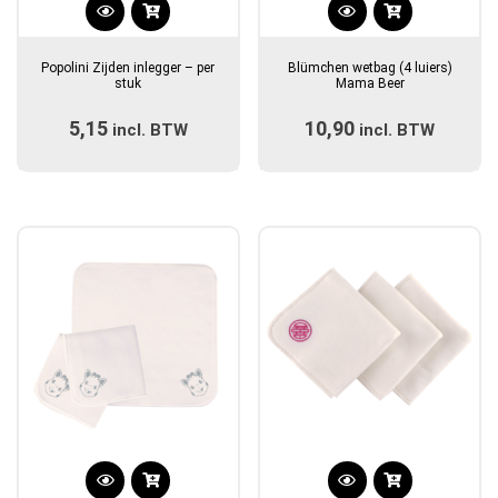
Dit
product
Popolini Zijden inlegger – per
Blümchen wetbag (4 luiers)
heeft
stuk
Mama Beer
meerdere
5,15
10,90
incl. BTW
variaties.
incl. BTW
Deze
optie
kan
gekozen
worden
op
de
productpagina