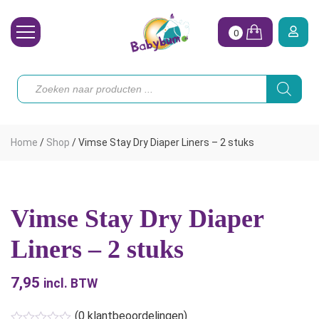
0
Wasbare Luiers
Producten
zoeken
Toebehoren
Waterpret
Home
/
Shop
/
Vimse Stay Dry Diaper Liners – 2 stuks
Vrouw
Koopjes
Vimse Stay Dry Diaper
Onze merken
Liners – 2 stuks
Hoe begin ik?
7,95
incl. BTW
(
0
klantbeoordelingen)