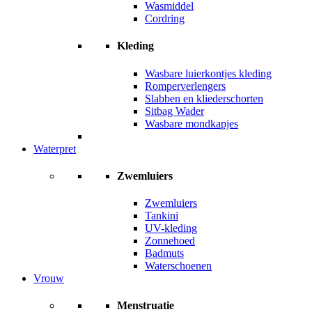
Wasmiddel
Cordring
Kleding
Wasbare luierkontjes kleding
Romperverlengers
Slabben en kliederschorten
Sitbag Wader
Wasbare mondkapjes
Waterpret
Zwemluiers
Zwemluiers
Tankini
UV-kleding
Zonnehoed
Badmuts
Waterschoenen
Vrouw
Menstruatie