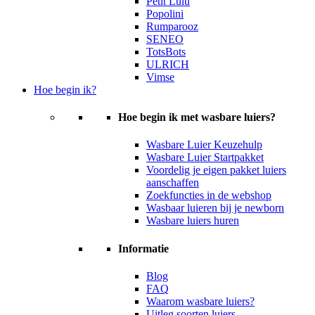
Petit Lulu
Popolini
Rumparooz
SENEO
TotsBots
ULRICH
Vimse
Hoe begin ik?
Hoe begin ik met wasbare luiers?
Wasbare Luier Keuzehulp
Wasbare Luier Startpakket
Voordelig je eigen pakket luiers
aanschaffen
Zoekfuncties in de webshop
Wasbaar luieren bij je newborn
Wasbare luiers huren
Informatie
Blog
FAQ
Waarom wasbare luiers?
Uitleg soorten luiers