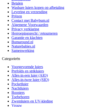
Betalen
Wasbare luiers kopen op afbetaling
Levering en verzending
Prijzen
Contact met Babybum.nl
Algemene Voorwaarden
Privacy verklaring
Herroepingsrecht / retourneren
Garantie en klachten
Bumaround.nl
Naturebabies.nl
Samenwerking
Categorieën
Voorgevormde luiers
Prefolds en strikluiers
Alles-in-een luier (AIO)
Alles-in-twee luier (SIO)
Pocketluier
Nachtluiers
Boosters
Toebehoren
Zwemluiers en UV-kleding
Vrouw