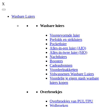
X
Wasbare Luiers
Wasbare luiers
Voorgevormde luier
Prefolds en strikluiers
Pocketluier
Alles-in-een luier (AIO)
Alles-in-twee luier (SIO)
Nachtluiers
Boosters
Cadeaubonnen
Voordeelpakketten
Volwassenen Wasbare Luiers
Voordelig je eigen stash wasbare
luiers kopen
Overbroekjes
Overbroekjes van PUL/TPU
Wolbroeken