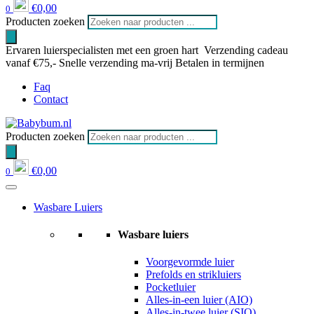
€
0,00
0
Producten zoeken
Ervaren luierspecialisten met een groen hart
Verzending cadeau
vanaf €75,-
Snelle verzending ma-vrij
Betalen in termijnen
Faq
Contact
Producten zoeken
€
0,00
0
Wasbare Luiers
Wasbare luiers
Voorgevormde luier
Prefolds en strikluiers
Pocketluier
Alles-in-een luier (AIO)
Alles-in-twee luier (SIO)