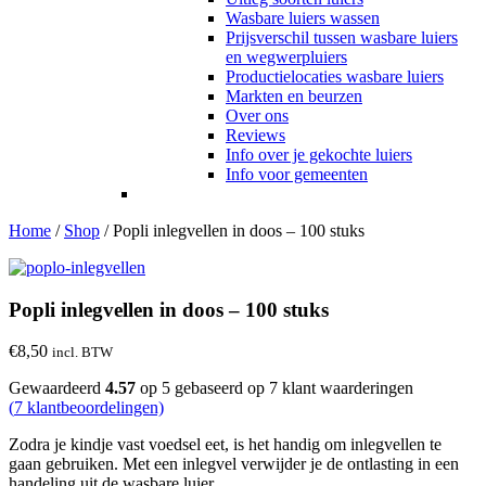
Wasbare luiers wassen
Prijsverschil tussen wasbare luiers
en wegwerpluiers
Productielocaties wasbare luiers
Markten en beurzen
Over ons
Reviews
Info over je gekochte luiers
Info voor gemeenten
Home
/
Shop
/
Popli inlegvellen in doos – 100 stuks
Popli inlegvellen in doos – 100 stuks
€
8,50
incl. BTW
Gewaardeerd
4.57
op 5 gebaseerd op
7
klant waarderingen
(
7
klantbeoordelingen)
Zodra je kindje vast voedsel eet, is het handig om inlegvellen te
gaan gebruiken. Met een inlegvel verwijder je de ontlasting in een
handeling uit de wasbare luier.