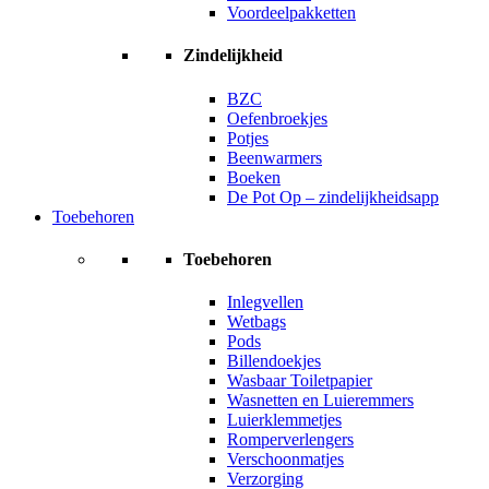
Voordeelpakketten
Zindelijkheid
BZC
Oefenbroekjes
Potjes
Beenwarmers
Boeken
De Pot Op – zindelijkheidsapp
Toebehoren
Toebehoren
Inlegvellen
Wetbags
Pods
Billendoekjes
Wasbaar Toiletpapier
Wasnetten en Luieremmers
Luierklemmetjes
Romperverlengers
Verschoonmatjes
Verzorging