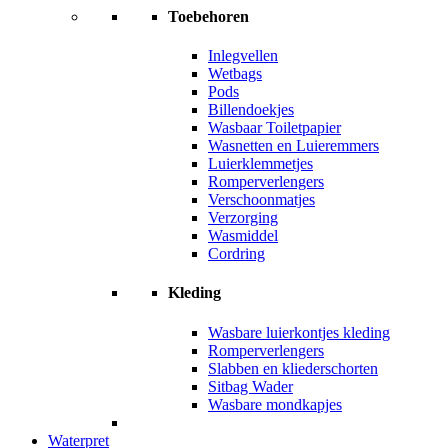
Toebehoren
Inlegvellen
Wetbags
Pods
Billendoekjes
Wasbaar Toiletpapier
Wasnetten en Luieremmers
Luierklemmetjes
Romperverlengers
Verschoonmatjes
Verzorging
Wasmiddel
Cordring
Kleding
Wasbare luierkontjes kleding
Romperverlengers
Slabben en kliederschorten
Sitbag Wader
Wasbare mondkapjes
Waterpret