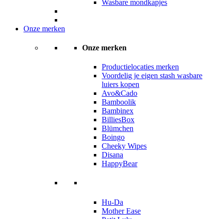
Wasbare mondkapjes
Onze merken
Onze merken
Productielocaties merken
Voordelig je eigen stash wasbare
luiers kopen
Avo&Cado
Bamboolik
Bambinex
BilliesBox
Blümchen
Boingo
Cheeky Wipes
Disana
HappyBear
Hu-Da
Mother Ease