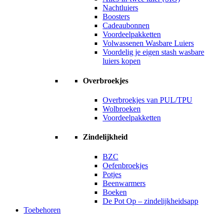
Nachtluiers
Boosters
Cadeaubonnen
Voordeelpakketten
Volwassenen Wasbare Luiers
Voordelig je eigen stash wasbare
luiers kopen
Overbroekjes
Overbroekjes van PUL/TPU
Wolbroeken
Voordeelpakketten
Zindelijkheid
BZC
Oefenbroekjes
Potjes
Beenwarmers
Boeken
De Pot Op – zindelijkheidsapp
Toebehoren