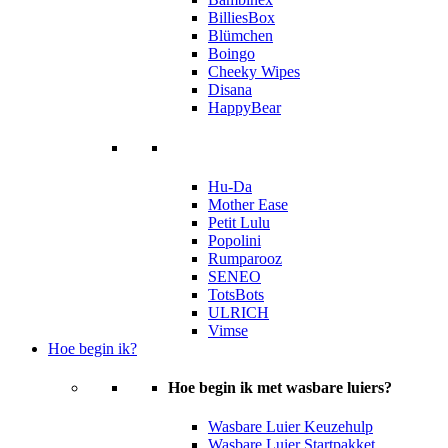
BilliesBox
Blümchen
Boingo
Cheeky Wipes
Disana
HappyBear
Hu-Da
Mother Ease
Petit Lulu
Popolini
Rumparooz
SENEO
TotsBots
ULRICH
Vimse
Hoe begin ik?
Hoe begin ik met wasbare luiers?
Wasbare Luier Keuzehulp
Wasbare Luier Startpakket