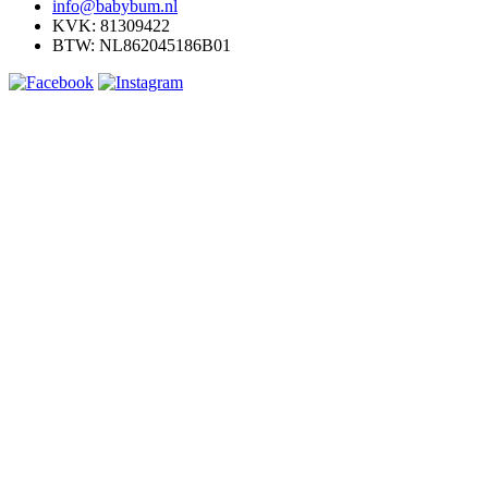
info@babybum.nl
KVK: 81309422
BTW: NL862045186B01