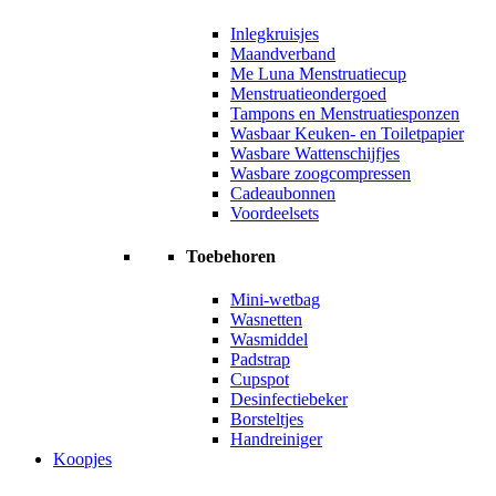
Inlegkruisjes
Maandverband
Me Luna Menstruatiecup
Menstruatieondergoed
Tampons en Menstruatiesponzen
Wasbaar Keuken- en Toiletpapier
Wasbare Wattenschijfjes
Wasbare zoogcompressen
Cadeaubonnen
Voordeelsets
Toebehoren
Mini-wetbag
Wasnetten
Wasmiddel
Padstrap
Cupspot
Desinfectiebeker
Borsteltjes
Handreiniger
Koopjes