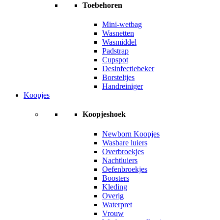
Toebehoren
Mini-wetbag
Wasnetten
Wasmiddel
Padstrap
Cupspot
Desinfectiebeker
Borsteltjes
Handreiniger
Koopjes
Koopjeshoek
Newborn Koopjes
Wasbare luiers
Overbroekjes
Nachtluiers
Oefenbroekjes
Boosters
Kleding
Overig
Waterpret
Vrouw