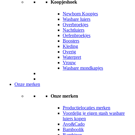
Koopjeshoek
Newborn Koopjes
Wasbare luiers
Overbroekjes
Nachtluiers
Oefenbroekjes
Boosters
Kleding
Overig
Waterpret
Vrouw
Wasbare mondkapjes
Onze merken
Onze merken
Productielocaties merken
Voordelig je eigen stash wasbare
luiers kopen
Avo&Cado
Bamboolik
Bambinex