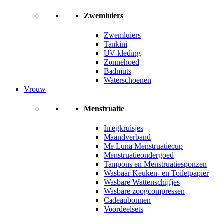
Zwemluiers
Zwemluiers
Tankini
UV-kleding
Zonnehoed
Badmuts
Waterschoenen
Vrouw
Menstruatie
Inlegkruisjes
Maandverband
Me Luna Menstruatiecup
Menstruatieondergoed
Tampons en Menstruatiesponzen
Wasbaar Keuken- en Toiletpapier
Wasbare Wattenschijfjes
Wasbare zoogcompressen
Cadeaubonnen
Voordeelsets