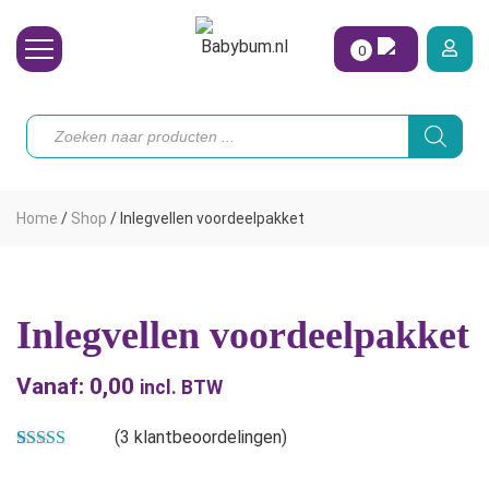
0
Wasbare Luiers
Producten
zoeken
Toebehoren
Waterpret
Home
/
Shop
/
Inlegvellen voordeelpakket
Vrouw
Koopjes
Inlegvellen voordeelpakket
Onze merken
Vanaf:
0,00
Hoe begin ik?
incl. BTW
(
3
klantbeoordelingen)
Gewaardeerd
3
5.00
op 5