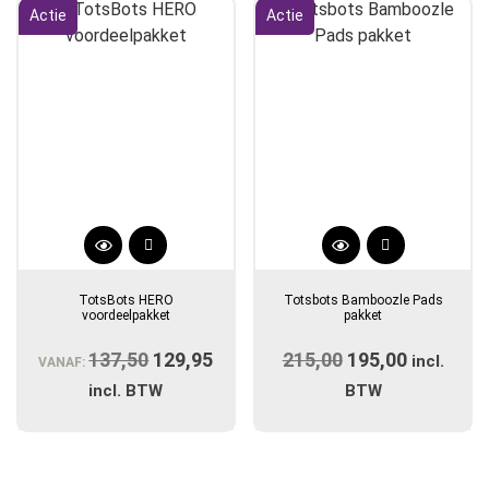
Actie
Actie
TotsBots HERO
Totsbots Bamboozle Pads
voordeelpakket
pakket
137,50
Oorspronkelijke
129,95
Huidige
215,00
Oorspronkelijk
195,00
Huidige
incl.
VANAF:
prijs
prijs
prijs
prijs
incl. BTW
BTW
was:
is:
was:
is:
€137,50.
€129,95.
€215,00.
€195,00.