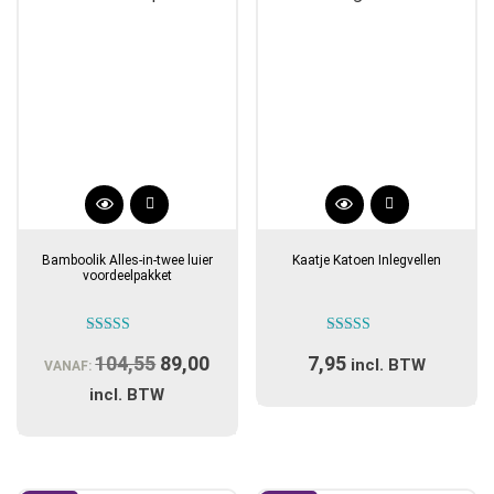
Bamboolik Alles-in-twee luier
Kaatje Katoen Inlegvellen
voordeelpakket
Gewaardeerd
Gewaardeerd
104,55
Oorspronkelijke
89,00
Huidige
7,95
5.00
4.40
incl. BTW
VANAF:
uit 5
uit 5
prijs
prijs
incl. BTW
was:
is:
€104,55.
€89,00.