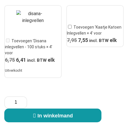
Toevoegen 'Kaatje Katoen
Inlegvellen × 4' voor
7,95
Oorspronkelijke
7,55
Huidige
elk
incl. BTW
Toevoegen 'Disana
inlegvellen - 100 stuks × 4'
prijs
prijs
voor
was:
is:
6,75
Oorspronkelijke
6,41
Huidige
elk
incl. BTW
€7,95.
€7,55.
prijs
prijs
Uitverkocht
was:
is:
€6,75.
€6,41.
Inlegvellen
voordeelpakket
aantal
In winkelmand