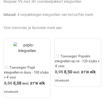
Bespaar 5% met dit voordeelpakket inlegvellen.
gebaseerd op
klant
waarderingen
Inhoud:
4 verpakkingen inlegvellen van hetzelfde merk
Vink hieronder je favoriete merk aan.
Toevoegen 'Popolini
inlegvellen op rol - 120 stuks ×
4' voor
Toevoegen 'Popli
8,95
Oorspronkelijke
8,50
Huidige
elk
incl. BTW
inlegvellen in doos - 100 stuks
× 4' voor
prijs
prijs
Uitverkocht
8,50
Oorspronkelijke
8,08
Huidige
elk
incl. BTW
was:
is:
prijs
prijs
€8,95.
€8,50.
Uitverkocht
was:
is:
€8,50.
€8,08.