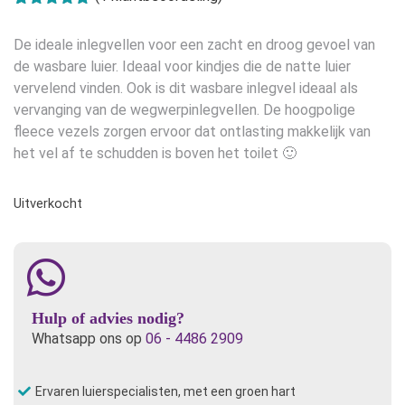
Gewaardeerd
1
5.00
op 5
De ideale inlegvellen voor een zacht en droog gevoel van
gebaseerd
op
klant
de wasbare luier. Ideaal voor kindjes die de natte luier
waardering
vervelend vinden. Ook is dit wasbare inlegvel ideaal als
vervanging van de wegwerpinlegvellen. De hoogpolige
fleece vezels zorgen ervoor dat ontlasting makkelijk van
het vel af te schudden is boven het toilet 🙂
Uitverkocht
Hulp of advies nodig?
Whatsapp ons op
06 - 4486 2909
Ervaren luierspecialisten, met een groen hart