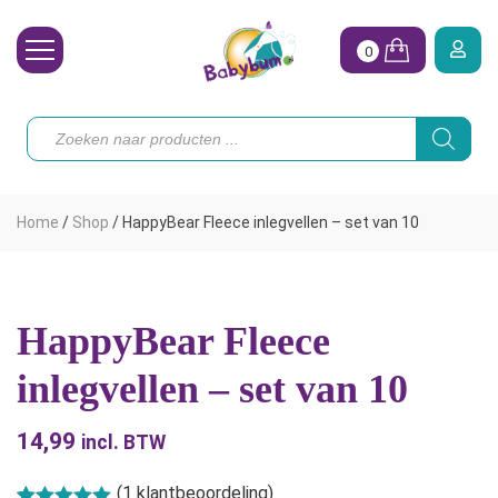
0
Wasbare Luiers
Producten
zoeken
Toebehoren
Waterpret
Home
/
Shop
/
HappyBear Fleece inlegvellen – set van 10
Vrouw
Koopjes
HappyBear Fleece
Onze merken
inlegvellen – set van 10
Hoe begin ik?
14,99
incl. BTW
(
1
klantbeoordeling)