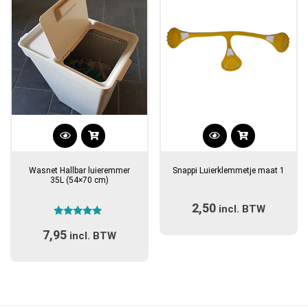
Dit
product
Wasnet Hallbar luieremmer
Snappi Luierklemmetje maat 1
heeft
35L (54×70 cm)
meerdere
2,50
incl. BTW
variaties.
Gewaardeerd
Deze
7,95
4.71
incl. BTW
optie
uit 5
kan
gekozen
worden