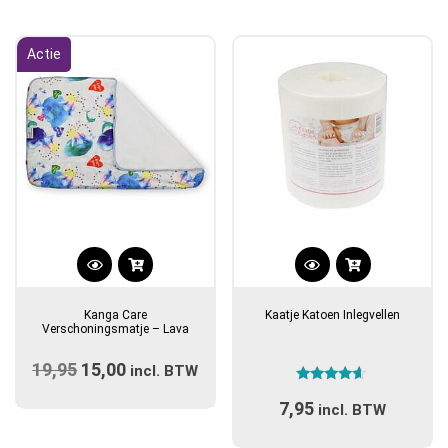
Actie
Kanga Care
Kaatje Katoen Inlegvellen
Verschoningsmatje – Lava
19,95
Oorspronkelijke
15,00
Huidige
incl. BTW
Gewaardeerd
prijs
prijs
7,95
4.40
incl. BTW
uit 5
was:
is: