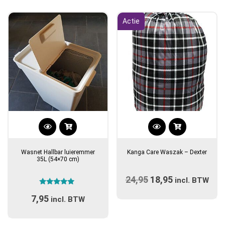
Actie
Wasnet Hallbar luieremmer
Kanga Care Waszak – Dexter
35L (54×70 cm)
24,95
Oorspronkelijke
18,95
Huidige
incl. BTW
Gewaardeerd
prijs
prijs
7,95
4.71
incl. BTW
uit 5
was:
is:
€24,95.
€18,95.