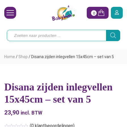
0
Wasbare Luiers
Producten
zoeken
Toebehoren
Waterpret
Home
/
Shop
/
Disana zijden inlegvellen 15x45cm – set van 5
Vrouw
Koopjes
Disana zijden inlegvellen
Onze merken
15x45cm – set van 5
Hoe begin ik?
23,90
incl. BTW
(
0
klantbeoordelingen)