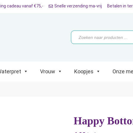
ing cadeau vanaf €75,-
Snelle verzending ma-vrij
Betalen in te
ret
Vrouw
Koopjes
Onze merken
Producten
zoeken
aterpret
Vrouw
Koopjes
Onze me
Happy Botto