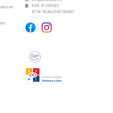
KVK: 81309422
uiers en
BTW: NL862045186B01
iers