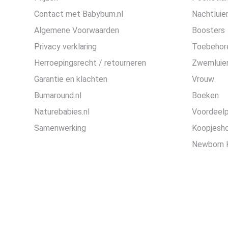
Contact met Babybum.nl
Nachtluie
Algemene Voorwaarden
Boosters
Privacy verklaring
Toebehor
Herroepingsrecht / retourneren
Zwemluier
Garantie en klachten
Vrouw
Bumaround.nl
Boeken
Naturebabies.nl
Voordeel
Samenwerking
Koopjesh
Newborn 