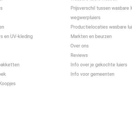
rs
Prijsverschil tussen wasbare l
wegwerpluiers
en
Productielocaties wasbare lu
s en UV-kleding
Markten en beurzen
Over ons
Reviews
pakketten
Info over je gekochte luiers
oek
Info voor gemeenten
Koopjes