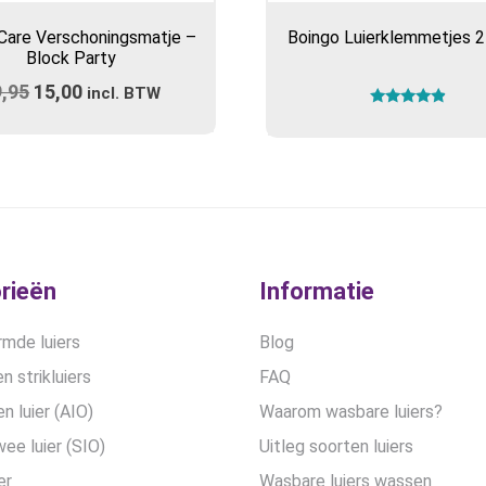
Care Verschoningsmatje –
Boingo Luierklemmetjes 2
Block Party
9,95
Oorspronkelijke
15,00
Huidige
incl. BTW
Gewaardeerd
prijs
prijs
4.67
uit 5
was:
is:
€19,95.
€15,00.
rieën
Informatie
mde luiers
Blog
n strikluiers
FAQ
en luier (AIO)
Waarom wasbare luiers?
wee luier (SIO)
Uitleg soorten luiers
er
Wasbare luiers wassen