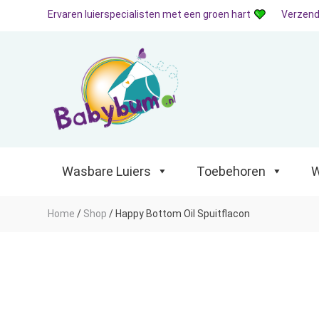
Ervaren luierspecialisten met een groen hart
Verzend
Wasbare Luiers
Toebehoren
Waterp
Wasbare Luiers
Toebehoren
W
Home
/
Shop
/
Happy Bottom Oil Spuitflacon