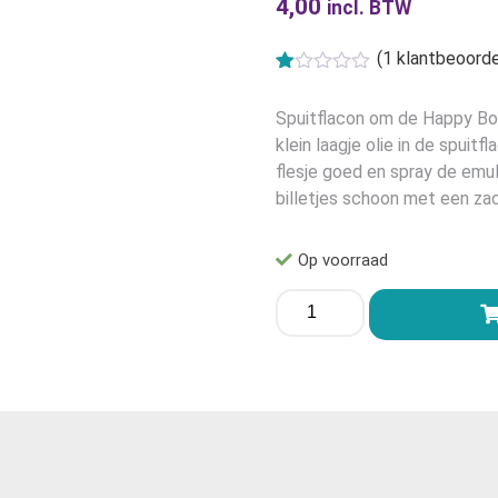
4,00
incl. BTW
(
1
klantbeoorde
Gewaardeerd
1
1.00
Spuitflacon om de Happy Bott
op
5
klein laagje olie in de spui
gebaseerd
flesje goed en spray de emuls
op
klant
billetjes schoon met een zac
waardering
Op voorraad
Happy
Bottom
Oil
Spuitflacon
aantal