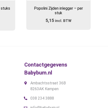
product
 stuks
Popolini Zijden inlegger – per
heeft
stuk
meerdere
5,15
incl. BTW
variaties.
Deze
optie
kan
gekozen
worden
op
de
Contactgegevens
productpagina
Babybum.nl
Ambachtsstraat 36B
8263AK Kampen
038 234 3888
info@babybum.nl