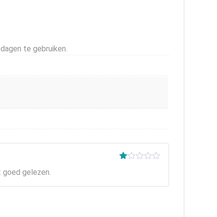
 dagen te gebruiken.
Gewaardeerd
et goed gelezen.
1
uit
5