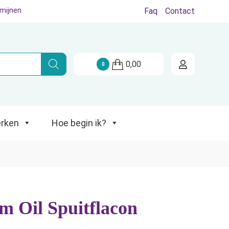
rmijnen
Faq
Contact
Hoe begin ik?
0,00
0
rken
Hoe begin ik?
m Oil Spuitflacon