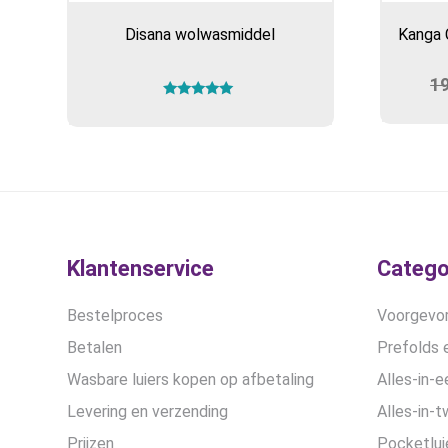
Disana wolwasmiddel
Kanga 
1
Gewaardeerd
5.00
uit 5
Klantenservice
Catego
Bestelproces
Voorgevor
Betalen
Prefolds e
Wasbare luiers kopen op afbetaling
Alles-in-e
Levering en verzending
Alles-in-t
Prijzen
Pocketlui