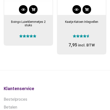
Boingo Luierklemmetjes 2
Kaatje Katoen Inlegvellen
stuks
Gewaardeerd
Gewaardeerd
7,95
4.67
4.40
incl. BTW
uit 5
uit 5
Klantenservice
Bestelproces
Betalen