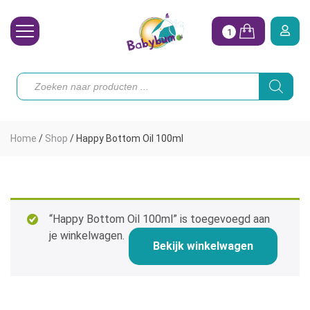
1
Wasbare Luiers
Producten
zoeken
Toebehoren
Waterpret
Home
/
Shop
/
Happy Bottom Oil 100ml
Vrouw
Koopjes
Onze merken
“Happy Bottom Oil 100ml” is toegevoegd aan
je winkelwagen.
Hoe begin ik?
Bekijk winkelwagen