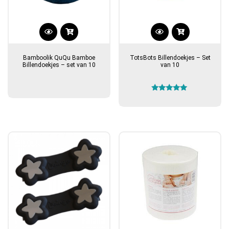
Bamboolik QuQu Bamboe
TotsBots Billendoekjes – Set
Billendoekjes – set van 10
van 10
Gewaardeerd
5.00
uit 5