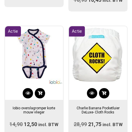
incl. BTW
prijs
prijs
was:
is:
€16,95.
€10,45.
Actie
Actie
Dit
product
Iobio overslagromper korte
Charlie Banana Pocketluier
heeft
mouw vlieger
DeLuxe- Cloth Rocks
meerdere
14,90
Oorspronkelijke
12,50
Huidige
28,99
Oorspronkelijke
21,75
Huidige
variaties.
incl. BTW
incl. BTW
Deze