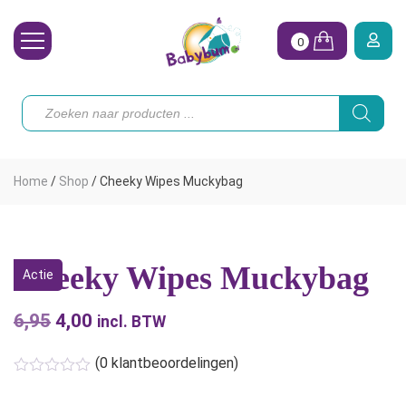
0
Wasbare Luiers
Producten
zoeken
Toebehoren
Waterpret
Home
/
Shop
/
Cheeky Wipes Muckybag
Vrouw
Koopjes
Cheeky Wipes Muckybag
Actie
Onze merken
6,95
Oorspronkelijke
4,00
Huidige
Hoe begin ik?
incl. BTW
prijs
prijs
(
0
klantbeoordelingen)
was:
is:
€6,95.
€4,00.