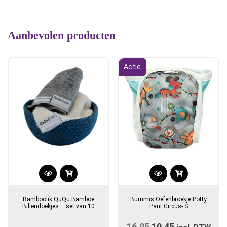
Aanbevolen producten
Actie
Bamboolik QuQu Bamboe
Bummis Oefenbroekje Potty
Billendoekjes – set van 10
Pant Circus- S
16,95
Oorspronkelijke
10,45
Huidige