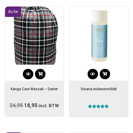
Actie
Kanga Care Waszak – Dexter
Disana wolwasmiddel
24,95
Oorspronkelijke
18,95
Huidige
incl. BTW
Gewaardeerd
prijs
prijs
5.00
uit 5
was:
is:
€24,95.
€18,95.