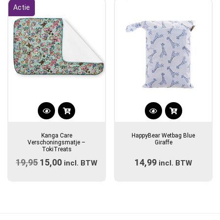
Actie
Kanga Care
HappyBear Wetbag Blue
Verschoningsmatje –
Giraffe
TokiTreats
19,95
Oorspronkelijke
15,00
Huidige
14,99
incl. BTW
incl. BTW
prijs
prijs
was:
is:
€19,95.
€15,00.