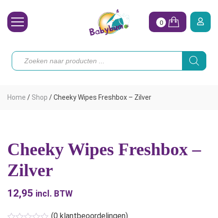
0
Wasbare Luiers
Producten
zoeken
Toebehoren
Waterpret
Home
/
Shop
/
Cheeky Wipes Freshbox – Zilver
Vrouw
Koopjes
Cheeky Wipes Freshbox –
Onze merken
Zilver
Hoe begin ik?
12,95
incl. BTW
(
0
klantbeoordelingen)