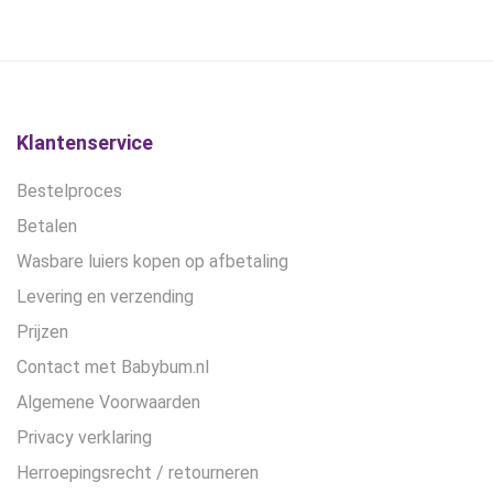
was:
is:
€19,95.
€15,00.
Klantenservice
Bestelproces
Betalen
Wasbare luiers kopen op afbetaling
Levering en verzending
Prijzen
Contact met Babybum.nl
Algemene Voorwaarden
Privacy verklaring
Herroepingsrecht / retourneren