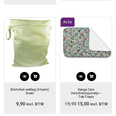
Actie
Blümchen wetbag (4 luiers)
Kanga Care
Groen
Verschoningsmatje –
TokiTreats
9,90
19,95
Oorspronkelijke
15,00
Huidige
incl. BTW
incl. BTW
prijs
prijs