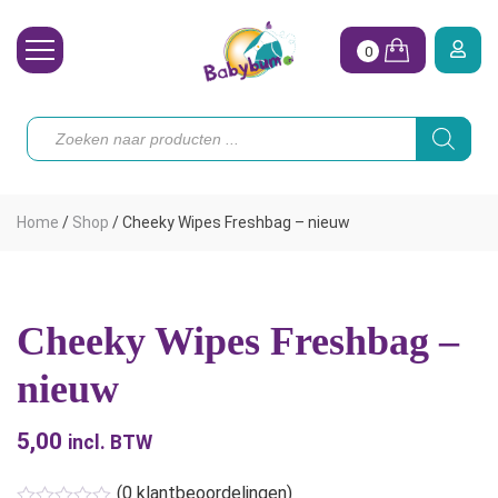
0
Wasbare Luiers
Producten
zoeken
Toebehoren
Waterpret
Home
/
Shop
/
Cheeky Wipes Freshbag – nieuw
Vrouw
Koopjes
Cheeky Wipes Freshbag –
Onze merken
nieuw
Hoe begin ik?
5,00
incl. BTW
(
0
klantbeoordelingen)