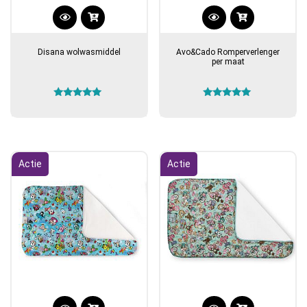
Disana wolwasmiddel
Avo&Cado Romperverlenger
per maat
Gewaardeerd
Gewaardeerd
5.00
5.00
uit 5
uit 5
Actie
Actie