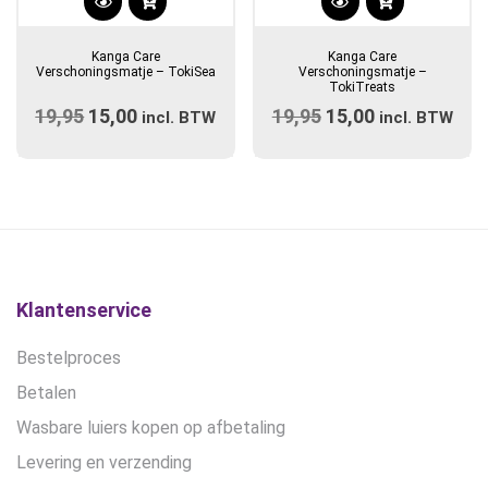
Kanga Care
Kanga Care
Verschoningsmatje – TokiSea
Verschoningsmatje –
TokiTreats
19,95
Oorspronkelijke
15,00
Huidige
19,95
Oorspronkelijke
15,00
Huidige
incl. BTW
incl. BTW
prijs
prijs
prijs
prijs
was:
is:
was:
is:
€19,95.
€15,00.
€19,95.
€15,00.
Klantenservice
Bestelproces
Betalen
Wasbare luiers kopen op afbetaling
Levering en verzending