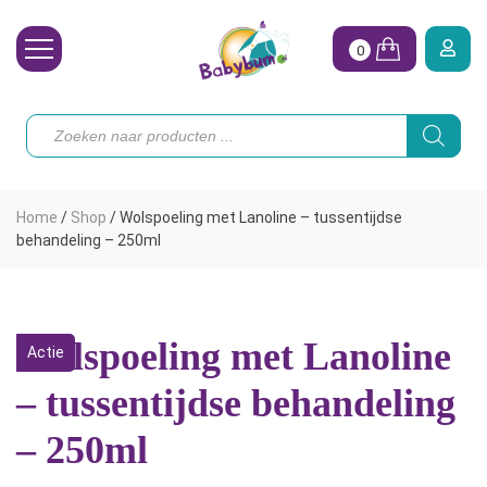
0
Wasbare Luiers
Producten
zoeken
Toebehoren
Waterpret
Home
/
Shop
/
Wolspoeling met Lanoline – tussentijdse
Vrouw
behandeling – 250ml
Koopjes
Onze merken
Wolspoeling met Lanoline
Actie
Hoe begin ik?
– tussentijdse behandeling
– 250ml