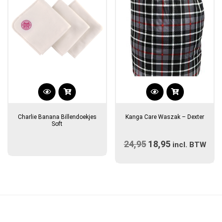
Charlie Banana Billendoekjes
Kanga Care Waszak – Dexter
Soft
24,95
Oorspronkelijke
18,95
Huidige
incl. BTW
prijs
prijs
was:
is:
€24,95.
€18,95.