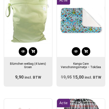
Actie
Blümchen wetbag (4 luiers)
Kanga Care
Groen
Verschoningsmatje – TokiSea
9,90
19,95
Oorspronkelijke
15,00
Huidige
incl. BTW
incl. BTW
prijs
prijs
was:
is:
€19,95.
€15,00.
Actie