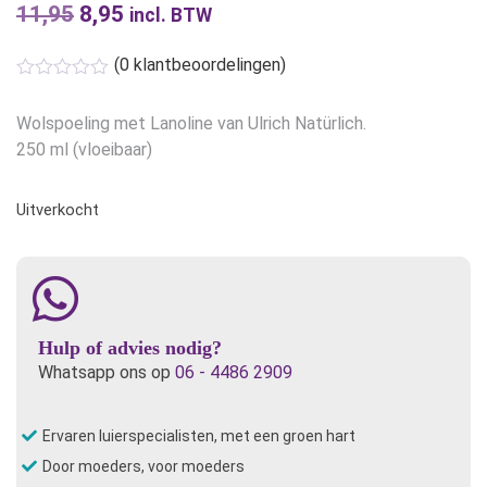
11,95
Oorspronkelijke
8,95
Huidige
incl. BTW
prijs
prijs
(
0
klantbeoordelingen)
was:
is:
€11,95.
€8,95.
Wolspoeling met Lanoline van Ulrich Natürlich.
250 ml (vloeibaar)
Uitverkocht
Hulp of advies nodig?
Whatsapp ons op
06 - 4486 2909
Ervaren luierspecialisten, met een groen hart
Door moeders, voor moeders