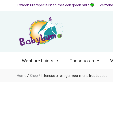
Ervaren luierspecialisten met een groen hart
Verzend
Wasbare Luiers
Toebehoren
Waterp
Wasbare Luiers
Toebehoren
W
Home
/
Shop
/
Intensieve reiniger voor menstruatiecups