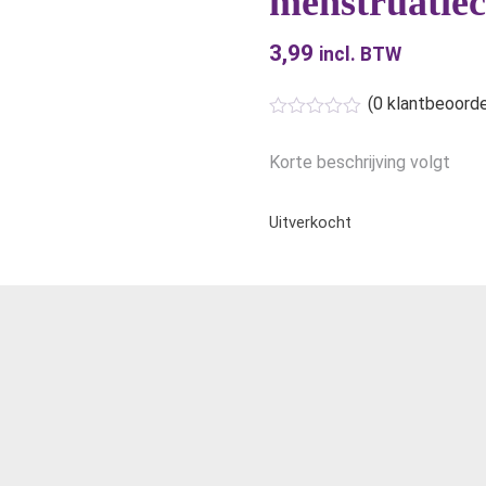
menstruatie
3,99
incl. BTW
(
0
klantbeoorde
Korte beschrijving volgt
Uitverkocht