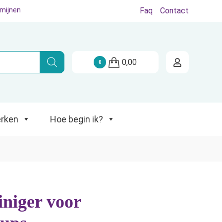
rmijnen
Faq
Contact
Hoe begin ik?
0,00
0
rken
Hoe begin ik?
iniger voor