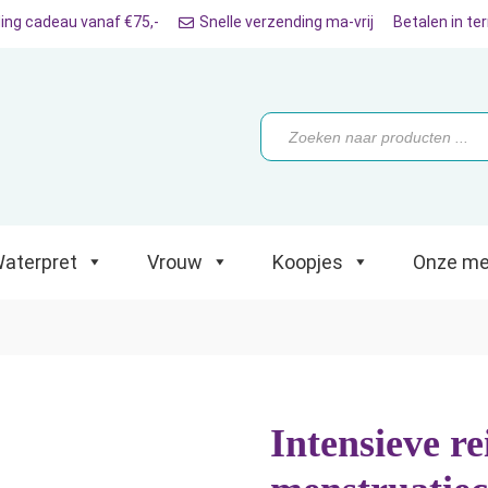
ing cadeau vanaf €75,-
Snelle verzending ma-vrij
Betalen in te
ret
Vrouw
Koopjes
Onze merken
Producten
zoeken
aterpret
Vrouw
Koopjes
Onze me
Intensieve re