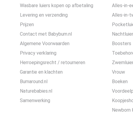
Wasbare luiers kopen op afbetaling
Alles-in-e
Levering en verzending
Alles-in-t
Prijzen
Pocketlui
Contact met Babybum.nl
Nachtluie
Algemene Voorwaarden
Boosters
Privacy verklaring
Toebehor
Herroepingsrecht / retourneren
Zwemluier
Garantie en klachten
Vrouw
Bumaround.nl
Boeken
Naturebabies.nl
Voordeel
Samenwerking
Koopjesh
Newborn 