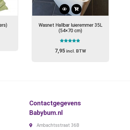
ers)
Wasnet Hallbar luieremmer 35L
(54×70 cm)
Gewaardeerd
7,95
4.71
incl. BTW
uit 5
Contactgegevens
Babybum.nl
Ambachtsstraat 36B