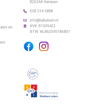
8263AK Kampen
038 234 3888
info@babybum.nl
KVK: 81309422
uiers en
BTW: NL862045186B01
iers