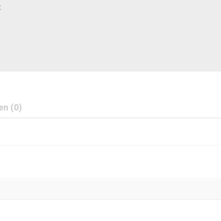
t
en (0)