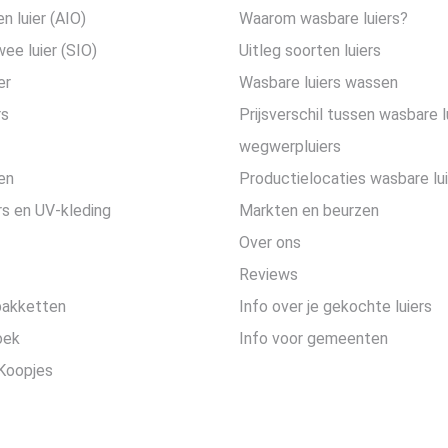
en luier (AIO)
Waarom wasbare luiers?
wee luier (SIO)
Uitleg soorten luiers
er
Wasbare luiers wassen
rs
Prijsverschil tussen wasbare l
wegwerpluiers
en
Productielocaties wasbare lu
s en UV-kleding
Markten en beurzen
Over ons
Reviews
pakketten
Info over je gekochte luiers
oek
Info voor gemeenten
Koopjes