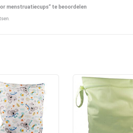
oor menstruatiecups” te beoordelen
tsen.