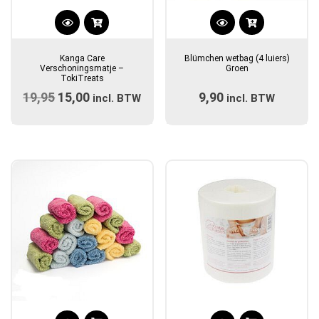
Kanga Care
Blümchen wetbag (4 luiers)
Verschoningsmatje –
Groen
TokiTreats
19,95
Oorspronkelijke
15,00
Huidige
9,90
incl. BTW
incl. BTW
prijs
prijs
was:
is:
€19,95.
€15,00.