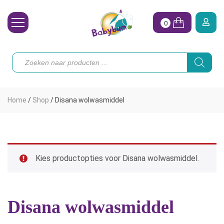
0
Wasbare Luiers
Producten
zoeken
Toebehoren
Waterpret
Home
/
Shop
/
Disana wolwasmiddel
Vrouw
Koopjes
Onze merken
Kies productopties voor Disana wolwasmiddel.
Hoe begin ik?
Disana wolwasmiddel