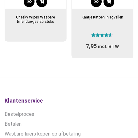
Cheeky Wipes Wasbare
Kaatje Katoen Inlegvellen
billendoekjes 25 stuks
Gewaardeerd
7,95
4.40
incl. BTW
uit 5
Klantenservice
Bestelproces
Betalen
Wasbare luiers kopen op afbetaling