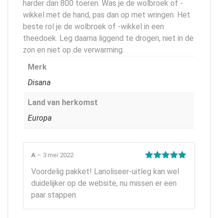
harder dan 800 toeren. Was je de wolbroek of -
wikkel met de hand, pas dan op met wringen. Het
beste rol je de wolbroek of -wikkel in een
theedoek. Leg daarna liggend te drogen, niet in de
zon en niet op de verwarming.
Merk
Disana
Land van herkomst
Europa
A
–
3 mei 2022
Gewaardeerd
Voordelig pakket! Lanoliseer-uitleg kan wel
5
uit 5
duidelijker op de website, nu missen er een
paar stappen.