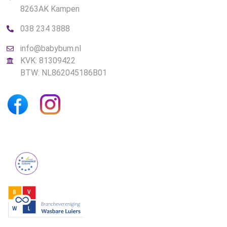
8263AK Kampen
038 234 3888
info@babybum.nl
KVK: 81309422
BTW: NL862045186B01