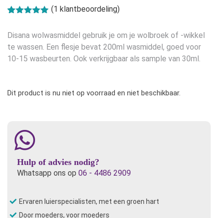
(
1
klantbeoordeling)
Gewaardeerd
1
5.00
op 5
Disana wolwasmiddel gebruik je om je wolbroek of -wikkel
gebaseerd
op
klant
te wassen. Een flesje bevat 200ml wasmiddel, goed voor
waardering
10-15 wasbeurten. Ook verkrijgbaar als sample van 30ml.
Dit product is nu niet op voorraad en niet beschikbaar.
Hulp of advies nodig?
Whatsapp ons op
06 - 4486 2909
Ervaren luierspecialisten, met een groen hart
Door moeders, voor moeders