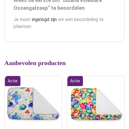
Wees de eerste om “Disana vloeibare
Ossengalzeep” te beoordelen
Je moet
ingelogd zijn
om een beoordeling te
plaatsen.
Aanbevolen producten
Actie
Actie