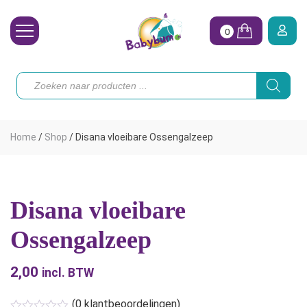
0
Wasbare Luiers
Producten
zoeken
Toebehoren
Waterpret
Home
/
Shop
/
Disana vloeibare Ossengalzeep
Vrouw
Koopjes
Disana vloeibare
Onze merken
Ossengalzeep
Hoe begin ik?
2,00
incl. BTW
(
0
klantbeoordelingen)