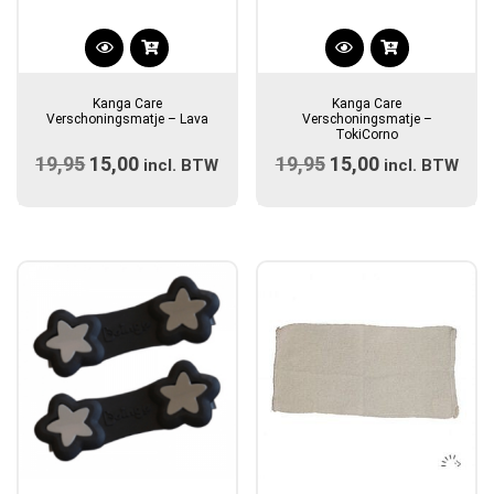
Kanga Care
Kanga Care
Verschoningsmatje – Lava
Verschoningsmatje –
TokiCorno
19,95
Oorspronkelijke
15,00
Huidige
19,95
Oorspronkelijke
15,00
Huidige
incl. BTW
incl. BTW
prijs
prijs
prijs
prijs
was:
is:
was:
is:
€19,95.
€15,00.
€19,95.
€15,00.