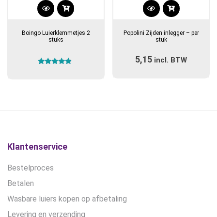
Dit
product
Boingo Luierklemmetjes 2
Popolini Zijden inlegger – per
heeft
stuks
stuk
meerdere
5,15
incl. BTW
variaties.
Gewaardeerd
Deze
4.67
optie
uit 5
kan
gekozen
worden
op
de
Klantenservice
productpagina
Bestelproces
Betalen
Wasbare luiers kopen op afbetaling
Levering en verzending