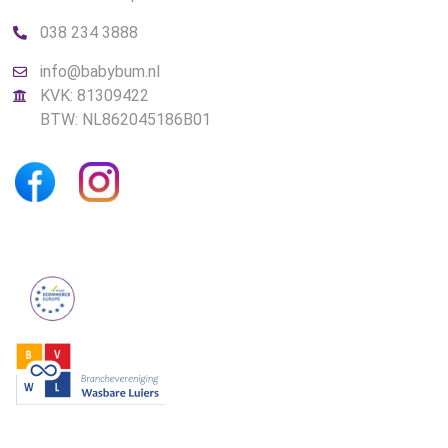
038 234 3888
info@babybum.nl
KVK: 81309422
BTW: NL862045186B01