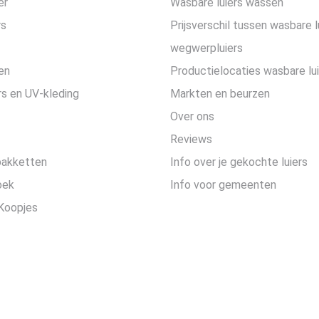
er
Wasbare luiers wassen
rs
Prijsverschil tussen wasbare l
wegwerpluiers
en
Productielocaties wasbare lu
s en UV-kleding
Markten en beurzen
Over ons
Reviews
pakketten
Info over je gekochte luiers
oek
Info voor gemeenten
Koopjes