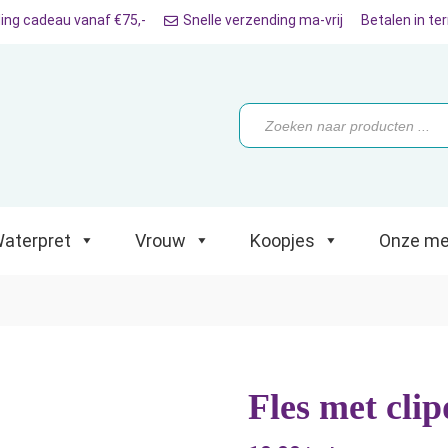
ing cadeau vanaf €75,-
Snelle verzending ma-vrij
Betalen in te
ret
Vrouw
Koopjes
Onze merken
Producten
zoeken
aterpret
Vrouw
Koopjes
Onze me
Fles met cli