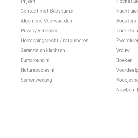
Prijzen
Pocketlui
Contact met Babybum.nl
Nachtluie
Algemene Voorwaarden
Boosters
Privacy verklaring
Toebehor
Herroepingsrecht / retourneren
Zwemluier
Garantie en klachten
Vrouw
Bumaround.nl
Boeken
Naturebabies.nl
Voordeel
Samenwerking
Koopjesh
Newborn 