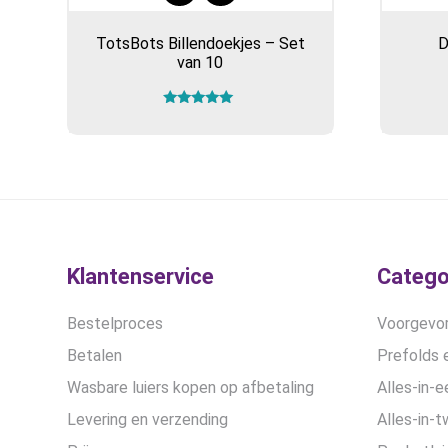
TotsBots Billendoekjes – Set
D
van 10
Gewaardeerd
5.00
uit 5
Klantenservice
Catego
Bestelproces
Voorgevor
Betalen
Prefolds e
Wasbare luiers kopen op afbetaling
Alles-in-e
Levering en verzending
Alles-in-t