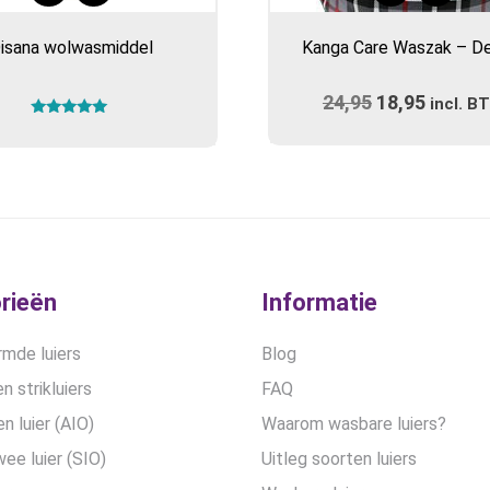
isana wolwasmiddel
Kanga Care Waszak – D
24,95
Oorspronkel
18,95
Huidig
incl. B
Gewaardeerd
prijs
prijs
5.00
uit 5
was:
is:
€24,95.
€18,95
rieën
Informatie
mde luiers
Blog
n strikluiers
FAQ
en luier (AIO)
Waarom wasbare luiers?
wee luier (SIO)
Uitleg soorten luiers