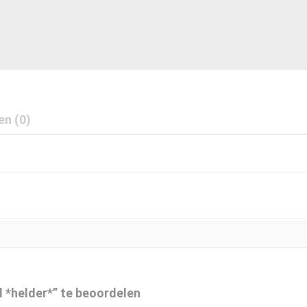
en (0)
 *helder*” te beoordelen