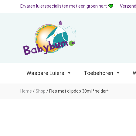
Ervaren luierspecialisten met een groen hart
Verzend
Wasbare Luiers
Toebehoren
Waterp
Wasbare Luiers
Toebehoren
W
Home
/
Shop
/
Fles met clipdop 30ml *helder*