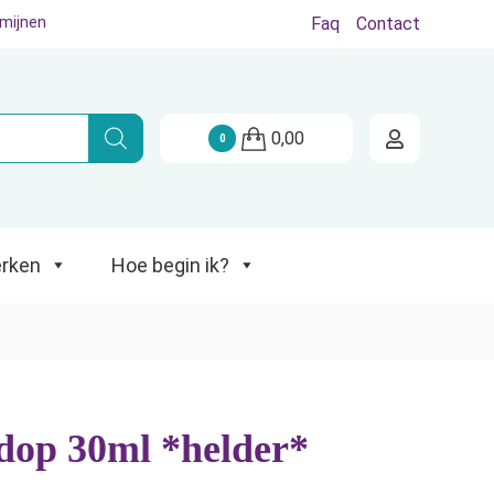
rmijnen
Faq
Contact
Hoe begin ik?
0,00
0
rken
Hoe begin ik?
pdop 30ml *helder*