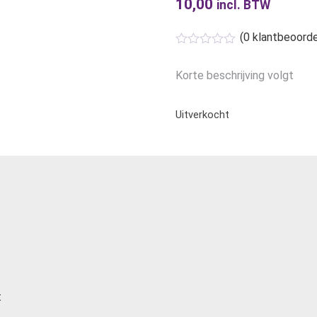
10,00
incl. BTW
(
0
klantbeoorde
Korte beschrijving volgt
Uitverkocht
t