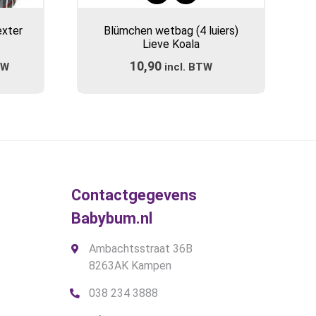
exter
Blümchen wetbag (4 luiers)
Lieve Koala
ijke
e
10,90
TW
incl. BTW
.
Contactgegevens
Babybum.nl
Ambachtsstraat 36B
8263AK Kampen
038 234 3888