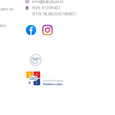
info@babybum.nl
KVK: 81309422
uiers en
BTW: NL862045186B01
iers