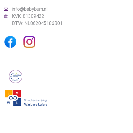
info@babybum.nl
KVK: 81309422
BTW: NL862045186B01