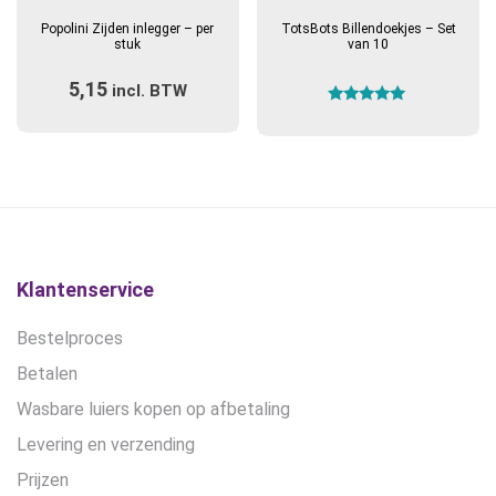
product
Popolini Zijden inlegger – per
TotsBots Billendoekjes – Set
heeft
stuk
van 10
meerdere
5,15
incl. BTW
variaties.
Gewaardeerd
Deze
5.00
optie
uit 5
kan
gekozen
worden
op
de
Klantenservice
productpagina
Bestelproces
Betalen
Wasbare luiers kopen op afbetaling
Levering en verzending
Prijzen