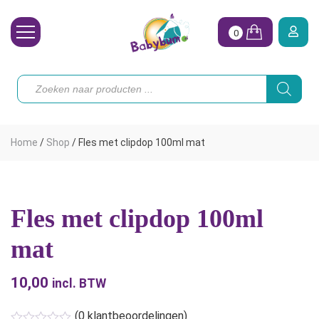
0
Wasbare Luiers
Producten
zoeken
Toebehoren
Waterpret
Home
/
Shop
/
Fles met clipdop 100ml mat
Vrouw
Koopjes
Fles met clipdop 100ml
Onze merken
mat
Hoe begin ik?
10,00
incl. BTW
(
0
klantbeoordelingen)