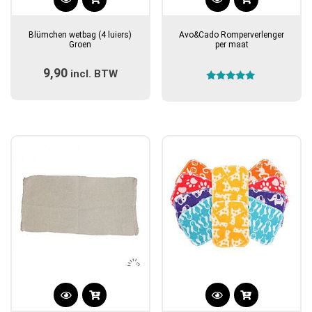
Blümchen wetbag (4 luiers)
Avo&Cado Romperverlenger
Groen
per maat
9,90
incl. BTW
Gewaardeerd
5.00
uit 5
Dit