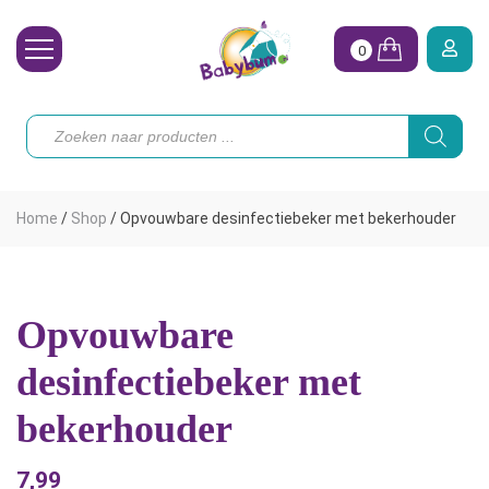
0
Wasbare Luiers
Producten
zoeken
Toebehoren
Waterpret
Home
/
Shop
/
Opvouwbare desinfectiebeker met bekerhouder
Vrouw
Koopjes
Opvouwbare
Onze merken
desinfectiebeker met
Hoe begin ik?
bekerhouder
7,99