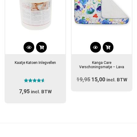
Kaatje Katoen Inlegvellen
Kanga Care
Verschoningsmatje – Lava
19,95
Oorspronkelijke
15,00
Huidige
incl. BTW
Gewaardeerd
prijs
prijs
7,95
4.40
incl. BTW
uit 5
was:
is:
€19,95.
€15,00.