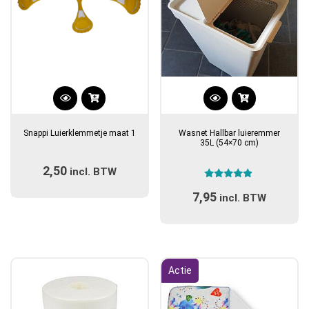
Dit
product
Snappi Luierklemmetje maat 1
Wasnet Hallbar luieremmer
heeft
35L (54×70 cm)
meerdere
2,50
incl. BTW
variaties.
Gewaardeerd
Deze
7,95
4.71
incl. BTW
optie
uit 5
kan
gekozen
worden
op
Actie
de
productpagina