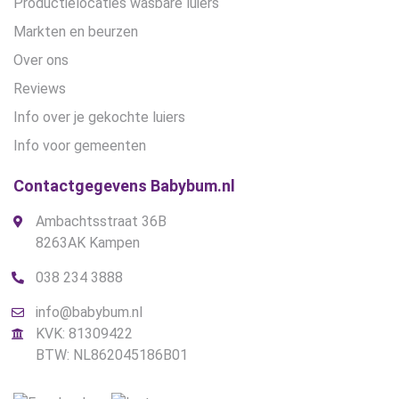
Productielocaties wasbare luiers
Markten en beurzen
Over ons
Reviews
Info over je gekochte luiers
Info voor gemeenten
Contactgegevens Babybum.nl
Ambachtsstraat 36B
8263AK Kampen
038 234 3888
info@babybum.nl
KVK: 81309422
BTW: NL862045186B01