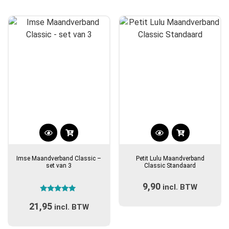
gekozen
gekozen
worden
worden
op
op
de
de
productpagina
productpagina
Dit
Dit
product
product
Imse Maandverband Classic –
Petit Lulu Maandverband
heeft
heeft
set van 3
Classic Standaard
meerdere
meerdere
9,90
variaties.
incl. BTW
variaties.
Gewaardeerd
Deze
Deze
21,95
5.00
incl. BTW
optie
optie
uit 5
kan
kan