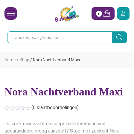
0
Wasbare Luiers
Producten
zoeken
Toebehoren
Waterpret
Home
/
Shop
/
Nora Nachtverband Maxi
Vrouw
Koopjes
Nora Nachtverband Maxi
Onze merken
Hoe begin ik?
(
0
klantbeoordelingen)
Op zoek naar zacht en soepel nachtverband wat
gegarandeerd droog aanvoelt? Stop met zoeken! Nora