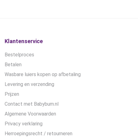
gekozen
gekozen
worden
worden
op
op
de
de
productpagina
productpagina
Klantenservice
Bestelproces
Betalen
Wasbare luiers kopen op afbetaling
Levering en verzending
Prijzen
Contact met Babybum.nl
Algemene Voorwaarden
Privacy verklaring
Herroepingsrecht / retourneren