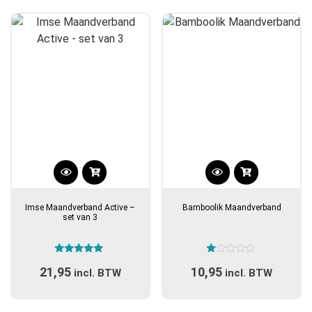
Dit
Dit
product
product
Imse Maandverband Active –
Bamboolik Maandverband
heeft
heeft
set van 3
meerdere
meerdere
variaties.
variaties.
Gewaardeerd
Gewaardeerd
Deze
Deze
21,95
10,95
5.00
1.00
incl. BTW
incl. BTW
optie
optie
uit 5
uit
5
kan
kan