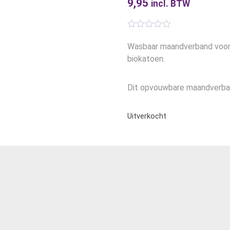
9,95
incl. BTW
Wasbaar maandverband voor 
biokatoen.
Dit opvouwbare maandverban
Uitverkocht