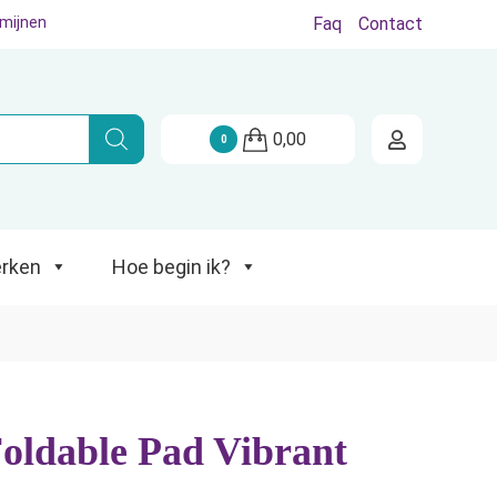
rmijnen
Faq
Contact
Hoe begin ik?
0,00
0
rken
Hoe begin ik?
ldable Pad Vibrant