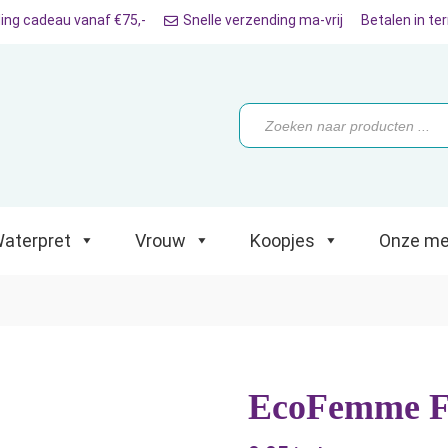
ing cadeau vanaf €75,-
Snelle verzending ma-vrij
Betalen in te
ret
Vrouw
Koopjes
Onze merken
Producten
zoeken
aterpret
Vrouw
Koopjes
Onze me
EcoFemme Fo