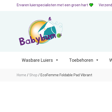
Ervaren luierspecialisten met een groen hart
Verzend
Wasbare Luiers
Toebehoren
Waterp
Wasbare Luiers
Toebehoren
W
Home
/
Shop
/
EcoFemme Foldable Pad Vibrant