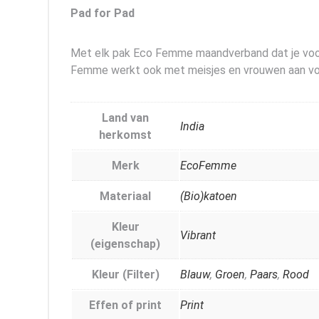
Pad for Pad
Met elk pak Eco Femme maandverband dat je voor j
Femme werkt ook met meisjes en vrouwen aan voorl
Land van
India
herkomst
Merk
EcoFemme
Materiaal
(Bio)katoen
Kleur
Vibrant
(eigenschap)
Kleur (Filter)
Blauw
,
Groen
,
Paars
,
Rood
Effen of print
Print