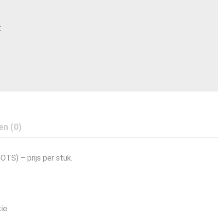
t
en (0)
S) – prijs per stuk.
ie.