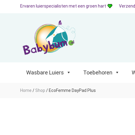
Ervaren luierspecialisten met een groen hart
Verzend
Wasbare Luiers
Toebehoren
Waterp
Wasbare Luiers
Toebehoren
W
Home
/
Shop
/
EcoFemme DayPad Plus