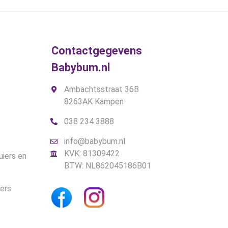
worden
op
de
gina
productpagina
Contactgegevens
Babybum.nl
Ambachtsstraat 36B
8263AK Kampen
038 234 3888
info@babybum.nl
KVK: 81309422
uiers en
BTW: NL862045186B01
iers