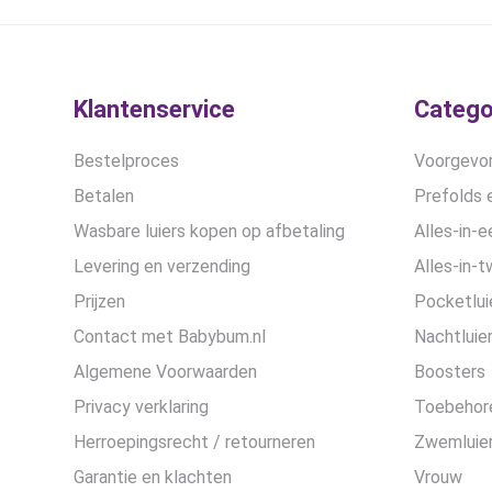
worden
op
de
productpagina
Klantenservice
Catego
Bestelproces
Voorgevor
Betalen
Prefolds e
Wasbare luiers kopen op afbetaling
Alles-in-e
Levering en verzending
Alles-in-t
Prijzen
Pocketlui
Contact met Babybum.nl
Nachtluie
Algemene Voorwaarden
Boosters
Privacy verklaring
Toebehor
Herroepingsrecht / retourneren
Zwemluier
Garantie en klachten
Vrouw