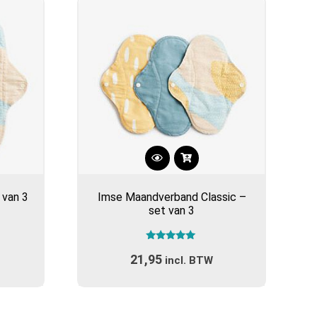
Dit
product
 van 3
Imse Maandverband Classic –
heeft
set van 3
meerdere
variaties.
Gewaardeerd
Deze
21,95
5.00
incl. BTW
optie
uit 5
kan
gekozen