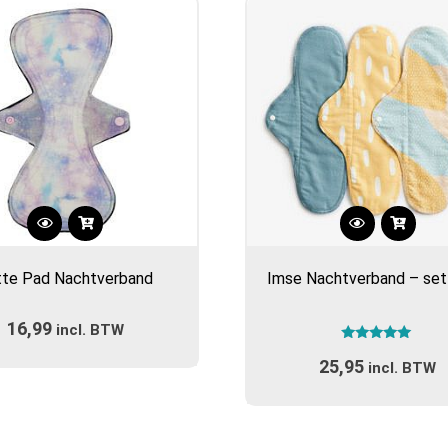
Dit
Dit
product
product
tte Pad Nachtverband
Imse Nachtverband – set
heeft
heeft
meerdere
meerdere
16,99
incl. BTW
variaties.
variaties.
Gewaardeerd
Deze
Deze
25,95
5.00
incl. BTW
optie
optie
uit 5
kan
kan
gekozen
gekozen