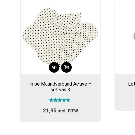
Dit
product
Imse Maandverband Active –
Lo
heeft
set van 3
meerdere
variaties.
Gewaardeerd
Deze
21,95
5.00
incl. BTW
optie
uit 5
kan
gekozen