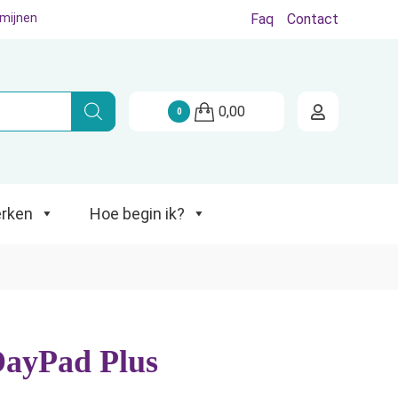
rmijnen
Faq
Contact
Hoe begin ik?
0,00
0
rken
Hoe begin ik?
ayPad Plus