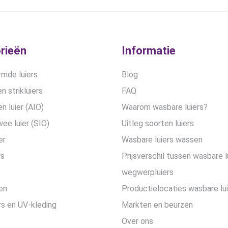
worden
worden
op
op
de
de
productpagina
productpa
rieën
Informatie
mde luiers
Blog
n strikluiers
FAQ
en luier (AIO)
Waarom wasbare luiers?
wee luier (SIO)
Uitleg soorten luiers
er
Wasbare luiers wassen
rs
Prijsverschil tussen wasbare l
wegwerpluiers
en
Productielocaties wasbare lu
s en UV-kleding
Markten en beurzen
Over ons