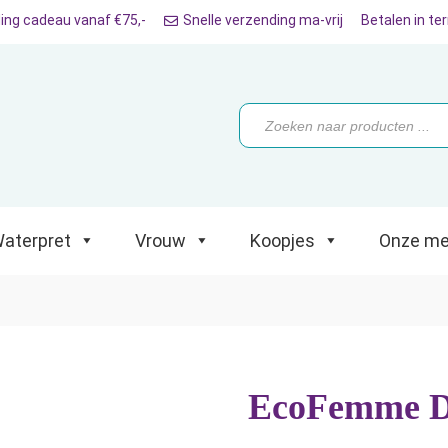
ing cadeau vanaf €75,-
Snelle verzending ma-vrij
Betalen in te
ret
Vrouw
Koopjes
Onze merken
Producten
zoeken
aterpret
Vrouw
Koopjes
Onze me
EcoFemme D