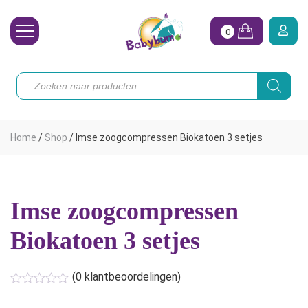
0
Wasbare Luiers
Producten
zoeken
Toebehoren
Waterpret
Home
/
Shop
/
Imse zoogcompressen Biokatoen 3 setjes
Vrouw
Koopjes
Imse zoogcompressen
Onze merken
Biokatoen 3 setjes
Hoe begin ik?
(
0
klantbeoordelingen)