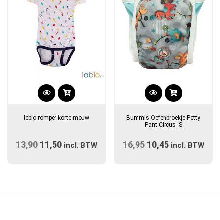
op
op
de
de
productpagina
productpagina
Dit
product
Iobio romper korte mouw
Bummis Oefenbroekje Potty
heeft
Pant Circus- S
meerdere
13,90
Oorspronkelijke
11,50
Huidige
16,95
Oorspronkelijke
10,45
Huidige
variaties.
incl. BTW
incl. BTW
prijs
Deze
prijs
prijs
prijs
optie
was:
is:
was:
is:
kan
€13,90.
€11,50.
€16,95.
€10,45.
gekozen
worden
op