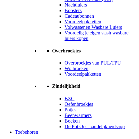
Nachtluiers
Boosters
Cadeaubonnen
Voordeelpakketten
Volwassenen Wasbare Luiers
Voordelig je eigen stash wasbare
luiers kopen
Overbroekjes
Overbroekjes van PUL/TPU
Wolbroeken
Voordeelpakketten
Zindelijkheid
BZC
Oefenbroekjes
Potjes
Beenwarmers
Boeken
De Pot Op – zindelijkheidsapp
Toebehoren