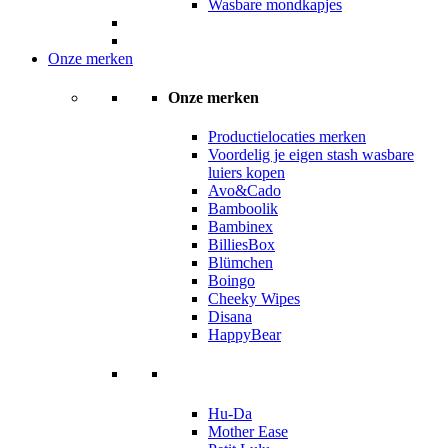
Wasbare mondkapjes
Onze merken
Onze merken
Productielocaties merken
Voordelig je eigen stash wasbare
luiers kopen
Avo&Cado
Bamboolik
Bambinex
BilliesBox
Blümchen
Boingo
Cheeky Wipes
Disana
HappyBear
Hu-Da
Mother Ease