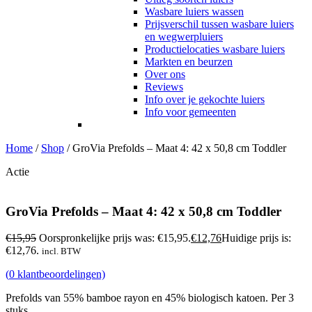
Wasbare luiers wassen
Prijsverschil tussen wasbare luiers
en wegwerpluiers
Productielocaties wasbare luiers
Markten en beurzen
Over ons
Reviews
Info over je gekochte luiers
Info voor gemeenten
Home
/
Shop
/
GroVia Prefolds – Maat 4: 42 x 50,8 cm Toddler
Actie
GroVia Prefolds – Maat 4: 42 x 50,8 cm Toddler
€
15,95
Oorspronkelijke prijs was: €15,95.
€
12,76
Huidige prijs is:
€12,76.
incl. BTW
(
0
klantbeoordelingen)
Prefolds van 55% bamboe rayon en 45% biologisch katoen. Per 3
stuks.