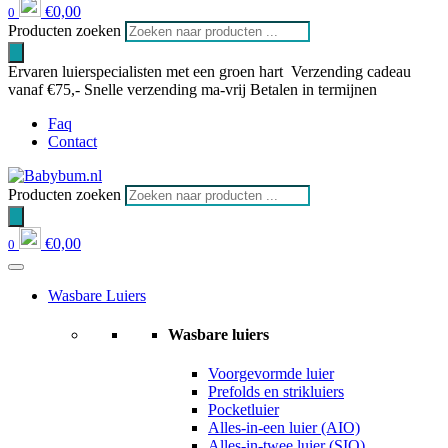
€
0,00
0
Producten zoeken
Ervaren luierspecialisten met een groen hart
Verzending cadeau
vanaf €75,-
Snelle verzending ma-vrij
Betalen in termijnen
Faq
Contact
Producten zoeken
€
0,00
0
Wasbare Luiers
Wasbare luiers
Voorgevormde luier
Prefolds en strikluiers
Pocketluier
Alles-in-een luier (AIO)
Alles-in-twee luier (SIO)