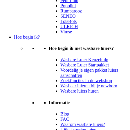
Petit Lulu
Popolini
Rumparooz
SENEO
TotsBots
ULRICH
Vimse
Hoe begin ik?
Hoe begin ik met wasbare luiers?
Wasbare Luier Keuzehulp
Wasbare Luier Startpakket
Voordelig je eigen pakket luiers
aanschaffen
Zoekfuncties in de webshop
Wasbaar luieren bij je newborn
Wasbare luiers huren
Informatie
Blog
FAQ
Waarom wasbare luiers?
Uitleg soorten luiers