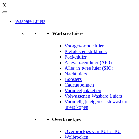
X
Wasbare Luiers
Wasbare luiers
Voorgevormde luier
Prefolds en strikluiers
Pocketluier
Alles-in-een luier (AIO)
Alles-in-twee luier (SIO)
Nachtluiers
Boosters
Cadeaubonnen
Voordeelpakketten
Volwassenen Wasbare Luiers
Voordelig je eigen stash wasbare
luiers kopen
Overbroekjes
Overbroekjes van PUL/TPU
Wolbroeken