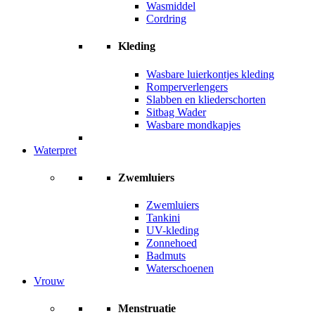
Wasmiddel
Cordring
Kleding
Wasbare luierkontjes kleding
Romperverlengers
Slabben en kliederschorten
Sitbag Wader
Wasbare mondkapjes
Waterpret
Zwemluiers
Zwemluiers
Tankini
UV-kleding
Zonnehoed
Badmuts
Waterschoenen
Vrouw
Menstruatie