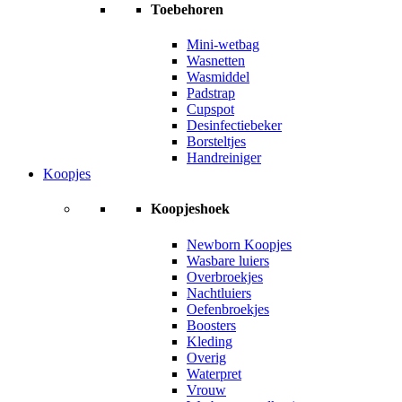
Toebehoren
Mini-wetbag
Wasnetten
Wasmiddel
Padstrap
Cupspot
Desinfectiebeker
Borsteltjes
Handreiniger
Koopjes
Koopjeshoek
Newborn Koopjes
Wasbare luiers
Overbroekjes
Nachtluiers
Oefenbroekjes
Boosters
Kleding
Overig
Waterpret
Vrouw