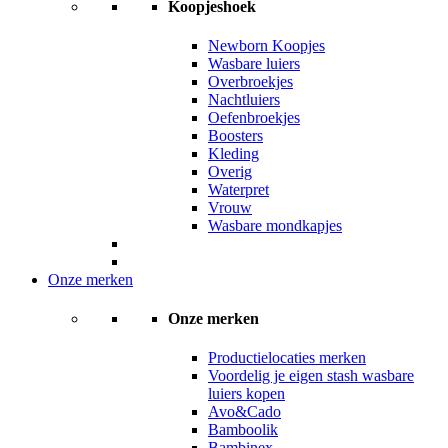
Koopjeshoek
Newborn Koopjes
Wasbare luiers
Overbroekjes
Nachtluiers
Oefenbroekjes
Boosters
Kleding
Overig
Waterpret
Vrouw
Wasbare mondkapjes
Onze merken
Onze merken
Productielocaties merken
Voordelig je eigen stash wasbare
luiers kopen
Avo&Cado
Bamboolik
Bambinex