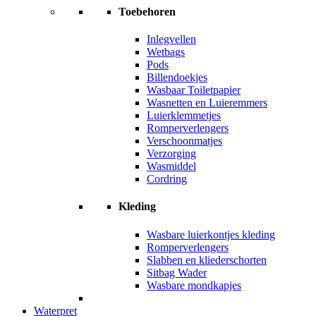
Toebehoren
Inlegvellen
Wetbags
Pods
Billendoekjes
Wasbaar Toiletpapier
Wasnetten en Luieremmers
Luierklemmetjes
Romperverlengers
Verschoonmatjes
Verzorging
Wasmiddel
Cordring
Kleding
Wasbare luierkontjes kleding
Romperverlengers
Slabben en kliederschorten
Sitbag Wader
Wasbare mondkapjes
Waterpret