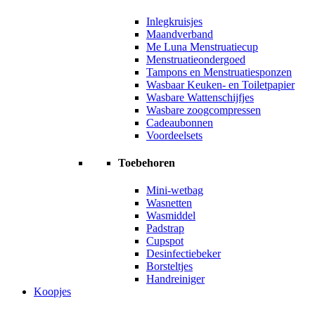
Inlegkruisjes
Maandverband
Me Luna Menstruatiecup
Menstruatieondergoed
Tampons en Menstruatiesponzen
Wasbaar Keuken- en Toiletpapier
Wasbare Wattenschijfjes
Wasbare zoogcompressen
Cadeaubonnen
Voordeelsets
Toebehoren
Mini-wetbag
Wasnetten
Wasmiddel
Padstrap
Cupspot
Desinfectiebeker
Borsteltjes
Handreiniger
Koopjes