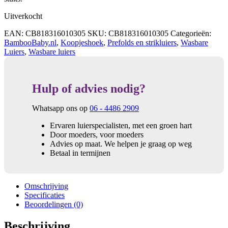
Uitverkocht
EAN:
CB818316010305
SKU:
CB818316010305
Categorieën:
BambooBaby.nl
,
Koopjeshoek
,
Prefolds en strikluiers
,
Wasbare
Luiers
,
Wasbare luiers
Hulp of advies nodig?
Whatsapp ons op
06 - 4486 2909
Ervaren luierspecialisten, met een groen hart
Door moeders, voor moeders
Advies op maat. We helpen je graag op weg
Betaal in termijnen
Omschrijving
Specificaties
Beoordelingen (0)
Beschrijving