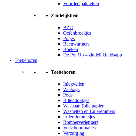
Voordeelpakketten
Zindelijkheid
BZC
Oefenbroekjes
Potjes
Beenwarmers
Boeken
De Pot Op – zindelijkheidsapp
Toebehoren
Toebehoren
Inlegvellen
Wetbags
Pods
Billendoekjes
Wasbaar Toiletpapier
Wasnetten en Luieremmers
Luierklemmetjes
Romperverlengers
Verschoonmatjes
Verzorging