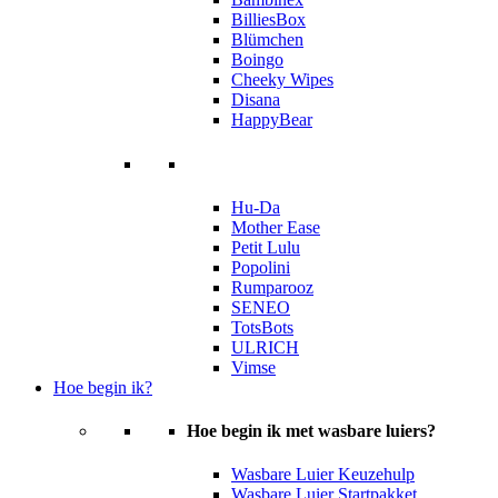
BilliesBox
Blümchen
Boingo
Cheeky Wipes
Disana
HappyBear
Hu-Da
Mother Ease
Petit Lulu
Popolini
Rumparooz
SENEO
TotsBots
ULRICH
Vimse
Hoe begin ik?
Hoe begin ik met wasbare luiers?
Wasbare Luier Keuzehulp
Wasbare Luier Startpakket