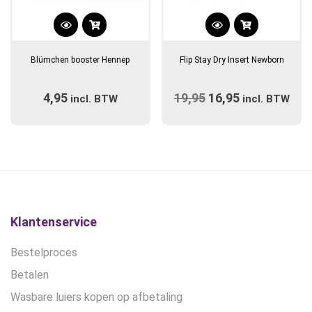
Dit
product
Blümchen booster Hennep
Flip Stay Dry Insert Newborn
heeft
meerdere
4,95
19,95
Oorspronkelijke
16,95
Huidige
incl. BTW
variaties.
incl. BTW
prijs
Deze
prijs
optie
was:
is:
kan
€19,95.
€16,95.
gekozen
worden
op
de
Klantenservice
productpagina
Bestelproces
Betalen
Wasbare luiers kopen op afbetaling