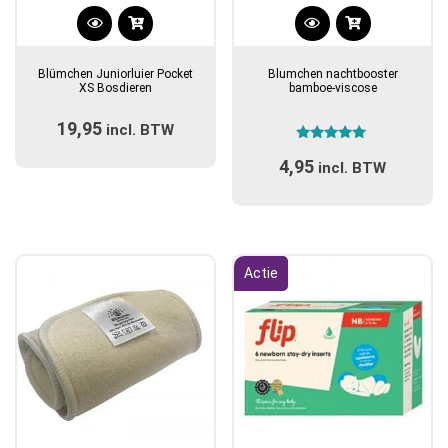
Blümchen Juniorluier Pocket
Blumchen nachtbooster
XS Bosdieren
bamboe-viscose
19,95
incl. BTW
Gewaardeerd
4,95
5.00
incl. BTW
uit 5
Actie