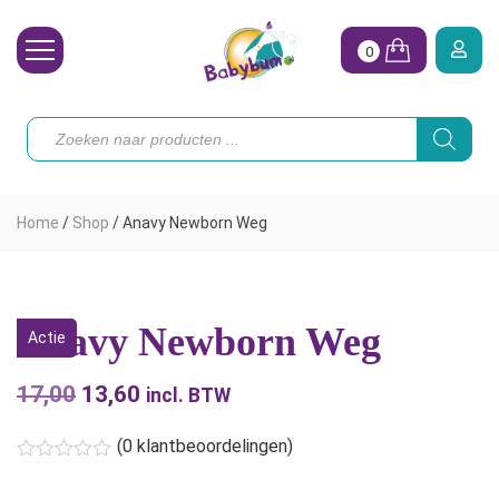
0
Wasbare Luiers
Producten
zoeken
Toebehoren
Waterpret
Home
/
Shop
/
Anavy Newborn Weg
Vrouw
Koopjes
Anavy Newborn Weg
Actie
Onze merken
17,00
Oorspronkelijke
13,60
Huidige
Hoe begin ik?
incl. BTW
prijs
prijs
(
0
klantbeoordelingen)
was:
is:
€17,00.
€13,60.