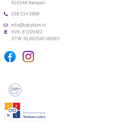
8263AK Kampen
038 234 3888
info@babybum.nl
KVK: 81309422
BTW: NL862045186B01