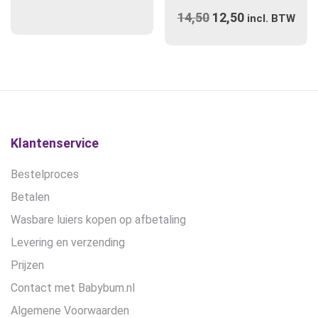
meerdere
14,50
Oorspronkelijke
12,50
Huidige
variaties.
incl. BTW
prijs
Deze
prijs
optie
was:
is:
kan
€14,50.
€12,50.
gekozen
worden
op
de
Klantenservice
productpagina
Bestelproces
Betalen
Wasbare luiers kopen op afbetaling
Levering en verzending
Prijzen
Contact met Babybum.nl
Algemene Voorwaarden