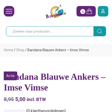
0
Wasbare Luiers
Producten
zoeken
Toebehoren
Waterpret
Home
/
Shop
/
Bandana Blauwe Ankers – Imse Vimse
Vrouw
Koopjes
Bandana Blauwe Ankers –
Actie
Onze merken
Imse Vimse
Hoe begin ik?
8,95
Oorspronkelijke
5,00
Huidige
incl. BTW
prijs
prijs
(
0
klantbeoordelingen)