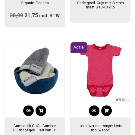
Organic- Floriana
Ondergoed- Grijs met Sterren
maat S 10-13 kilo
28,99
Oorspronkelijke
21,75
Huidige
incl. BTW
prijs
prijs
was:
is:
€28,99.
€21,75.
Actie
Dit
product
Bamboolik QuQu Bamboe
Iobio overslagromper korte
heeft
Billendoekjes – set van 10
mouw rood