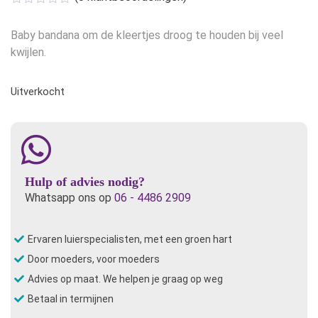
was:
is:
€8,95.
€5,00.
Baby bandana om de kleertjes droog te houden bij veel
kwijlen.
Uitverkocht
Hulp of advies nodig?
Whatsapp ons op
06 - 4486 2909
Ervaren luierspecialisten, met een groen hart
Door moeders, voor moeders
Advies op maat. We helpen je graag op weg
Betaal in termijnen