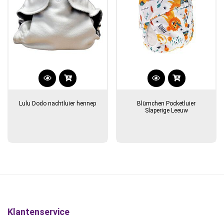
de
productpagina
Lulu Dodo nachtluier hennep
Blümchen Pocketluier
Slaperige Leeuw
Klantenservice