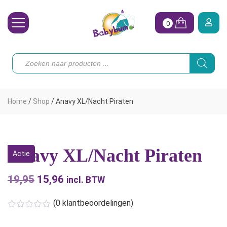
0
Wasbare Luiers
Producten
zoeken
Toebehoren
Waterpret
Home
/
Shop
/
Anavy XL/Nacht Piraten
Vrouw
Koopjes
Anavy XL/Nacht Piraten
Actie
Onze merken
19,95
Oorspronkelijke
15,96
Huidige
Hoe begin ik?
incl. BTW
prijs
prijs
(
0
klantbeoordelingen)
was:
is:
€19,95.
€15,96.