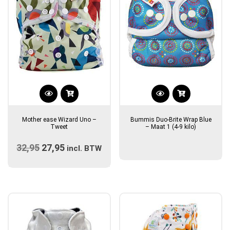
Dit
product
Mother ease Wizard Uno –
Bummis Duo-Brite Wrap Blue
heeft
Tweet
– Maat 1 (4-9 kilo)
meerdere
32,95
Oorspronkelijke
27,95
Huidige
variaties.
incl. BTW
prijs
Deze
prijs
optie
was:
is:
kan
€32,95.
€27,95.
gekozen
worden
op