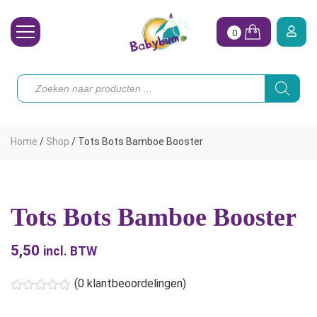
0
Wasbare Luiers
Producten
zoeken
Toebehoren
Waterpret
Home
/
Shop
/
Tots Bots Bamboe Booster
Vrouw
Koopjes
Tots Bots Bamboe Booster
Onze merken
5,50
Hoe begin ik?
incl. BTW
(
0
klantbeoordelingen)