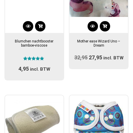
Dit
product
Blumchen nachtbooster
Mother ease Wizard Uno –
heeft
bamboe-viscose
Dream
meerdere
32,95
Oorspronkelijke
27,95
Huidige
variaties.
incl. BTW
Gewaardeerd
prijs
Deze
prijs
4,95
5.00
incl. BTW
optie
uit 5
was:
is:
kan
€32,95.
€27,95.
gekozen
worden
op
de
productpagina