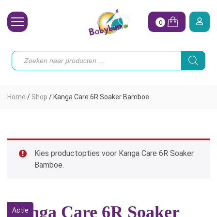
0
Wasbare Luiers
Producten
zoeken
Toebehoren
Waterpret
Home
/
Shop
/
Kanga Care 6R Soaker Bamboe
Vrouw
Koopjes
Onze merken
Kies productopties voor Kanga Care 6R Soaker
Bamboe.
Hoe begin ik?
Kanga Care 6R Soaker
Actie