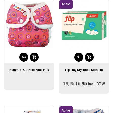
Actie
Dit
product
Bummis Duo-Brite Wrap Pink
Flip Stay Dry Insert Newborn
heeft
meerdere
19,95
Oorspronkelijke
16,95
Huidige
variaties.
incl. BTW
prijs
Deze
prijs
optie
was:
is:
kan
€19,95.
€16,95.
gekozen
Actie