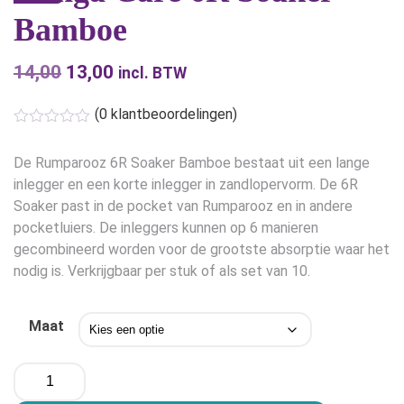
Bamboe
14,00
Oorspronkelijke
13,00
Huidige
incl. BTW
prijs
prijs
(
0
klantbeoordelingen)
was:
is:
€14,00.
€13,00.
De Rumparooz 6R Soaker Bamboe bestaat uit een lange
inlegger en een korte inlegger in zandlopervorm. De 6R
Soaker past in de pocket van Rumparooz en in andere
pocketluiers. De inleggers kunnen op 6 manieren
gecombineerd worden voor de grootste absorptie waar het
nodig is. Verkrijgbaar per stuk of als set van 10.
Maat
Kanga
Care