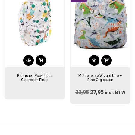
worden
op
de
productpagina
Blümchen Pocketluier
Mother ease Wizard Uno –
Gestreepte Eland
Dino Org cotton
32,95
Oorspronkelijke
27,95
Huidige
incl. BTW
prijs
prijs
was:
is:
€32,95.
€27,95.