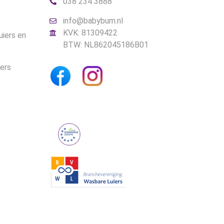
038 234 3888
info@babybum.nl
KVK: 81309422
uiers en
BTW: NL862045186B01
iers