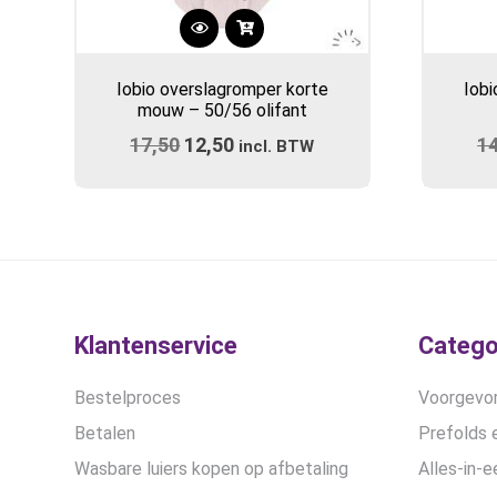
Iobio overslagromper korte
Iobi
mouw – 50/56 olifant
17,50
Oorspronkelijke
12,50
Huidige
1
incl. BTW
prijs
prijs
was:
is:
€17,50.
€12,50.
Klantenservice
Catego
Bestelproces
Voorgevor
Betalen
Prefolds e
Wasbare luiers kopen op afbetaling
Alles-in-e