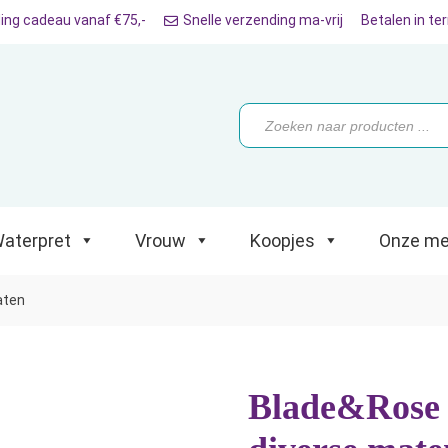
ing cadeau vanaf €75,-
Snelle verzending ma-vrij
Betalen in te
ret
Vrouw
Koopjes
Onze merken
Producten
zoeken
aterpret
Vrouw
Koopjes
Onze me
aten
Blade&Rose 