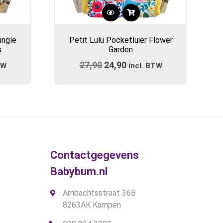
Dit
product
ungle
Petit Lulu Pocketluier Flower
heeft
s
Garden
meerdere
ijke
e
27,90
Oorspronkelijke
24,90
Huidige
TW
variaties.
incl. BTW
prijs
Deze
prijs
optie
was:
is:
kan
.
€27,90.
€24,90.
gekozen
worden
op
de
Contactgegevens
productpagina
Babybum.nl
Ambachtsstraat 36B
8263AK Kampen