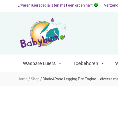
Ervaren luierspecialisten met een groen hart
Verzend
Wasbare Luiers
Toebehoren
Waterp
Wasbare Luiers
Toebehoren
W
Home
/
Shop
/
Blade&Rose Legging Fire Engine – diverse m