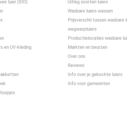
wee luier (SIO)
Uitleg soorten luiers
er
Wasbare luiers wassen
rs
Prijsverschil tussen wasbare l
wegwerpluiers
en
Productielocaties wasbare lu
s en UV-kleding
Markten en beurzen
Over ons
Reviews
pakketten
Info over je gekochte luiers
oek
Info voor gemeenten
Koopjes