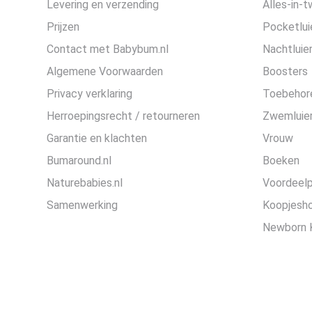
Levering en verzending
Alles-in-t
Prijzen
Pocketlui
Contact met Babybum.nl
Nachtluie
Algemene Voorwaarden
Boosters
Privacy verklaring
Toebehor
Herroepingsrecht / retourneren
Zwemluier
Garantie en klachten
Vrouw
Bumaround.nl
Boeken
Naturebabies.nl
Voordeel
Samenwerking
Koopjesh
Newborn 