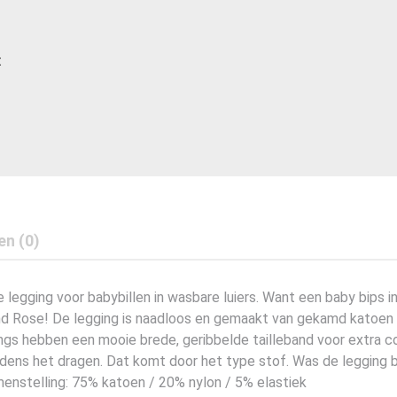
t
en (0)
le legging voor babybillen in wasbare luiers. Want een baby bips 
nd Rose! De legging is naadloos en gemaakt van gekamd katoen 
ings hebben een mooie brede, geribbelde tailleband voor extra c
tijdens het dragen. Dat komt door het type stof. Was de legging
menstelling: 75% katoen / 20% nylon / 5% elastiek