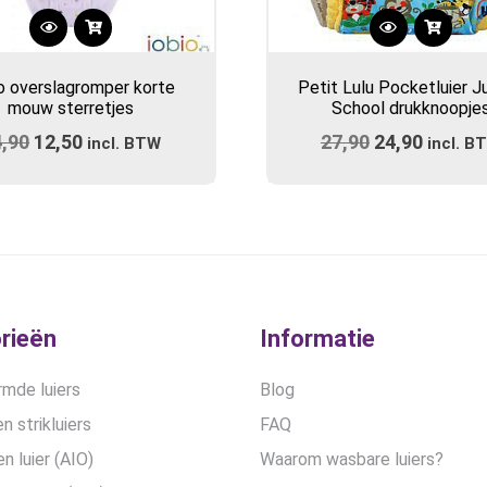
Dit
product
o overslagromper korte
Petit Lulu Pocketluier J
heeft
mouw sterretjes
School drukknoopje
meerdere
4,90
Oorspronkelijke
12,50
Huidige
27,90
Oorspronkel
24,90
Huidig
variaties.
incl. BTW
incl. B
prijs
Deze
prijs
prijs
prijs
optie
was:
is:
was:
is:
kan
€14,90.
€12,50.
€27,90.
€24,90
gekozen
worden
op
de
rieën
Informatie
productpagina
mde luiers
Blog
n strikluiers
FAQ
en luier (AIO)
Waarom wasbare luiers?