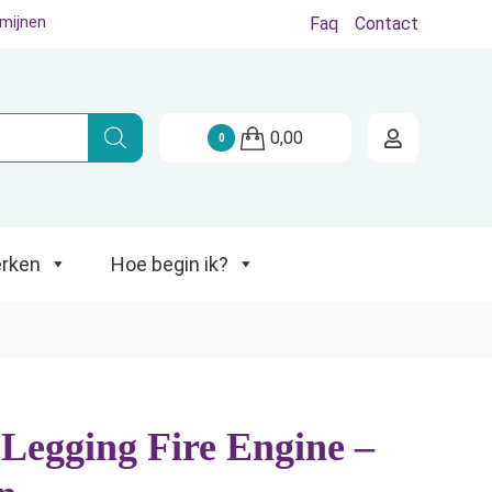
rmijnen
Faq
Contact
Hoe begin ik?
0,00
0
rken
Hoe begin ik?
Legging Fire Engine –