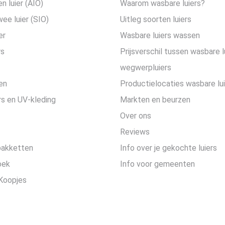
en luier (AIO)
Waarom wasbare luiers?
wee luier (SIO)
Uitleg soorten luiers
er
Wasbare luiers wassen
rs
Prijsverschil tussen wasbare l
wegwerpluiers
en
Productielocaties wasbare lu
s en UV-kleding
Markten en beurzen
Over ons
Reviews
pakketten
Info over je gekochte luiers
oek
Info voor gemeenten
Koopjes