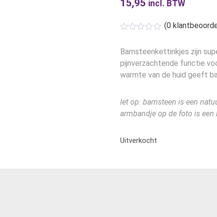
15,95
incl. BTW
(
0
klantbeoorde
Barnsteenkettinkjes zijn sup
pijnverzachtende functie voo
warmte van de huid geeft bar
let op: barnsteen is een natu
armbandje op de foto is een
Uitverkocht