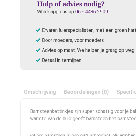
Hulp of advies nodig?
Whatsapp ons op
06 - 4486 2909
Ervaren luierspecialisten, met een groen har
Door moeders, voor moeders
Advies op maat. We helpen je graag op weg
Betaal in termijnen
Omschrijving
Beoordelingen (0)
Specifi
Barnsteenkettinkjes zijn super schattig voor je b
warmte van de huid geeft barnsteen het barnsteenz
let op: barnsteen is een natuurproduct, elk armban