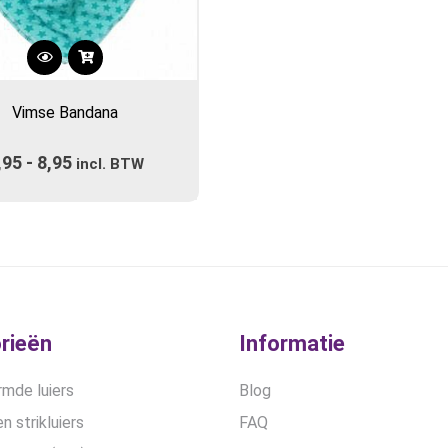
Dit
product
Vimse Bandana
heeft
meerdere
,95
-
8,95
Prijsklasse:
variaties.
incl. BTW
Deze
€6,95
optie
tot
kan
€8,95
gekozen
worden
op
de
rieën
Informatie
productpagina
mde luiers
Blog
n strikluiers
FAQ