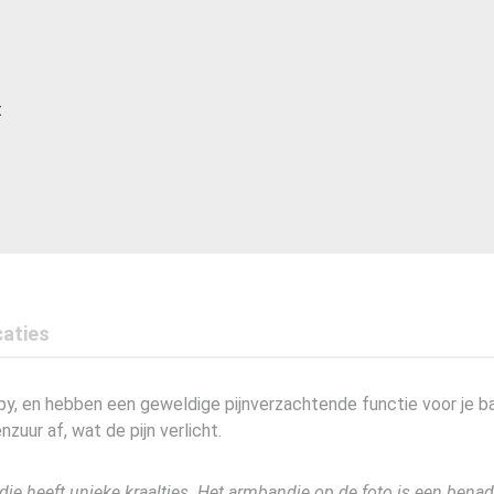
t
caties
aby, en hebben een geweldige pijnverzachtende functie voor je b
uur af, wat de pijn verlicht.
dje heeft unieke kraaltjes. Het armbandje op de foto is een benad