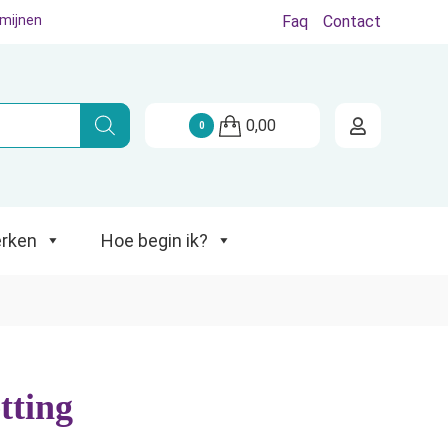
rmijnen
Faq
Contact
Hoe begin ik?
0,00
0
rken
Hoe begin ik?
tting