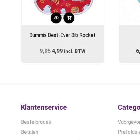
Bummis Best-Ever Bib Rocket
9,95
Oorspronkelijke
4,99
Huidige
6
incl. BTW
prijs
prijs
was:
is:
€9,95.
€4,99.
Klantenservice
Catego
Bestelproces
Voorgevor
Betalen
Prefolds e