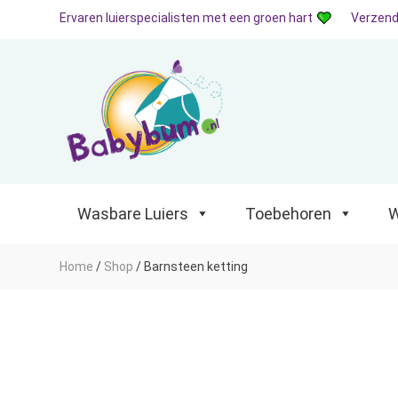
Ervaren luierspecialisten met een groen hart
Verzend
Wasbare Luiers
Toebehoren
Waterp
Wasbare Luiers
Toebehoren
W
Home
/
Shop
/
Barnsteen ketting