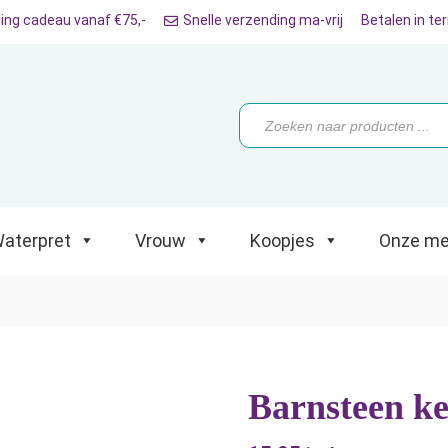
ing cadeau vanaf €75,-
Snelle verzending ma-vrij
Betalen in te
ret
Vrouw
Koopjes
Onze merken
Producten
zoeken
aterpret
Vrouw
Koopjes
Onze me
Barnsteen ke