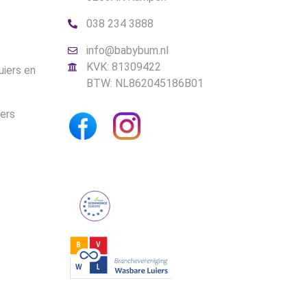
038 234 3888
info@babybum.nl
KVK: 81309422
uiers en
BTW: NL862045186B01
iers