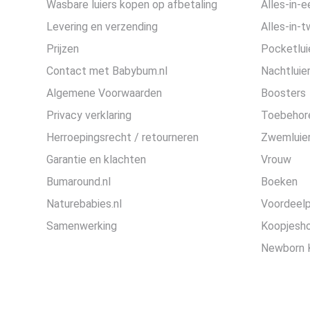
Wasbare luiers kopen op afbetaling
Alles-in-e
Levering en verzending
Alles-in-t
Prijzen
Pocketlui
Contact met Babybum.nl
Nachtluie
Algemene Voorwaarden
Boosters
Privacy verklaring
Toebehor
Herroepingsrecht / retourneren
Zwemluier
Garantie en klachten
Vrouw
Bumaround.nl
Boeken
Naturebabies.nl
Voordeel
Samenwerking
Koopjesh
Newborn 