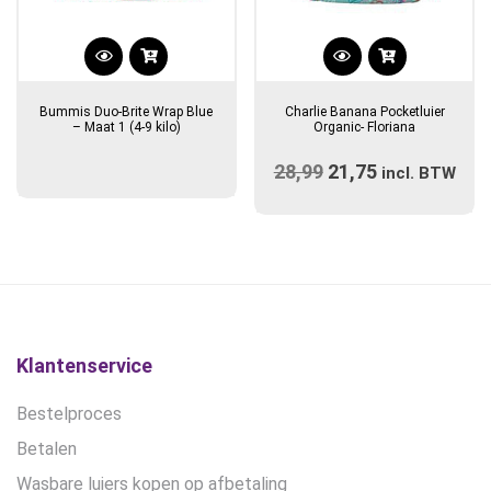
Bummis Duo-Brite Wrap Blue
Charlie Banana Pocketluier
– Maat 1 (4-9 kilo)
Organic- Floriana
28,99
Oorspronkelijke
21,75
Huidige
incl. BTW
prijs
prijs
was:
is:
€28,99.
€21,75.
Klantenservice
Bestelproces
Betalen
Wasbare luiers kopen op afbetaling