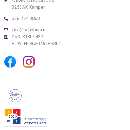
Ambachtsstraat 36B
8263AK Kampen
038 234 3888
info@babybum.nl
KVK: 81309422
BTW: NL862045186B01