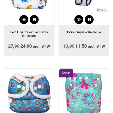
Dit
product
Petit Lulu Pocketluier Gecko
Iobio romper korte mouw
heeft
klittenband
meerdere
27,90
Oorspronkelijke
24,90
Huidige
13,90
Oorspronkelijke
11,50
Huidige
incl. BTW
variaties.
incl. BTW
prijs
prijs
prijs
Deze
prijs
optie
was:
is:
was:
is:
kan
€27,90.
€24,90.
€13,90.
€11,50.
gekozen
Actie
worden
op
de
productpagina