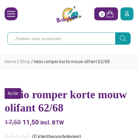
0
Wasbare Luiers
Producten
zoeken
Toebehoren
Waterpret
Home
/
Shop
/
Iobio romper korte mouw olifant 62/68
Vrouw
Koopjes
Iobio romper korte mouw
Actie
Onze merken
olifant 62/68
Hoe begin ik?
17,50
Oorspronkelijke
11,50
Huidige
incl. BTW
prijs
prijs
(
0
klantbeoordelingen)