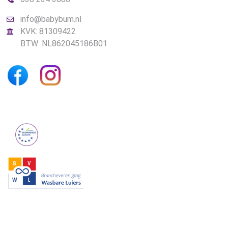
info@babybum.nl
KVK: 81309422
BTW: NL862045186B01