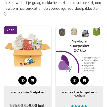
maken we het je graag makkelijk met ons startpakket, ons
newborn huurpakket en de voordelige voordeelpakketten
👇
Actie
Dit
Dit
product
product
Wasbare Luier Startpakket
Wasbare luier huurpakket –
heeft
heeft
Newborn
meerdere
meerdere
€
75,00
Oorspronkelijke
€
59,00
Huidige
variaties.
incl.
variaties.