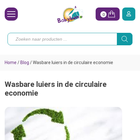
0
Wasbare Luiers
Producten
zoeken
Toebehoren
Waterpret
Home
/
Blog
/
Wasbare luiers in de circulaire economie
Vrouw
Koopjes
Wasbare luiers in de circulaire
economie
Onze merken
Hoe begin ik?