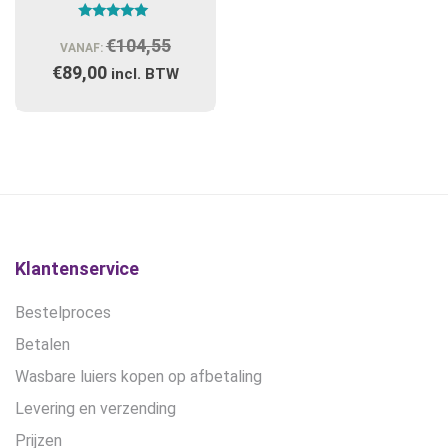
Gewaardeerd
€
104,55
Oorspronkelijke
5.00
VANAF:
uit 5
€
89,00
Huidige
prijs
incl. BTW
prijs
was:
is:
€104,55.
€89,00.
Klantenservice
Bestelproces
Betalen
Wasbare luiers kopen op afbetaling
Levering en verzending
Prijzen