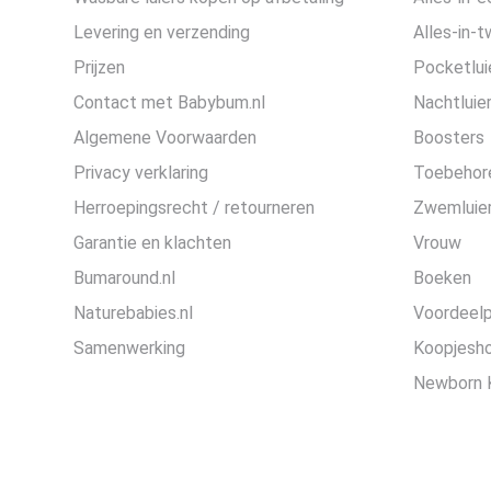
Levering en verzending
Alles-in-t
Prijzen
Pocketlui
Contact met Babybum.nl
Nachtluie
Algemene Voorwaarden
Boosters
Privacy verklaring
Toebehor
Herroepingsrecht / retourneren
Zwemluier
Garantie en klachten
Vrouw
Bumaround.nl
Boeken
Naturebabies.nl
Voordeel
Samenwerking
Koopjesh
Newborn 