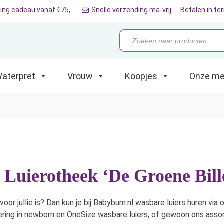
ing cadeau vanaf €75,-
Snelle verzending ma-vrij
Betalen in te
Producten
zoeken
ret
Vrouw
Koopjes
Onze merken
aterpret
Vrouw
Koopjes
Onze me
j Luierotheek ‘De Groene Bil
 voor jullie is? Dan kun je bij Babybum.nl wasbare luiers huren vi
ring in newborn en OneSize wasbare luiers, of gewoon ons assorti