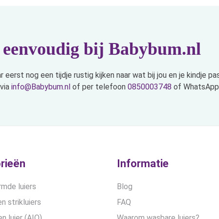
e eenvoudig bij Babybum.nl
eerst nog een tijdje rustig kijken naar wat bij jou en je kindje p
 via
info@Babybum.nl
of per telefoon
0850003748
of WhatsApp
rieën
Informatie
mde luiers
Blog
n strikluiers
FAQ
en luier (AIO)
Waarom wasbare luiers?