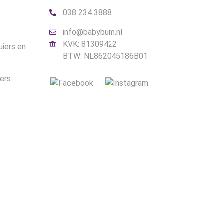
038 234 3888
info@babybum.nl
KVK: 81309422
uiers en
BTW: NL862045186B01
iers