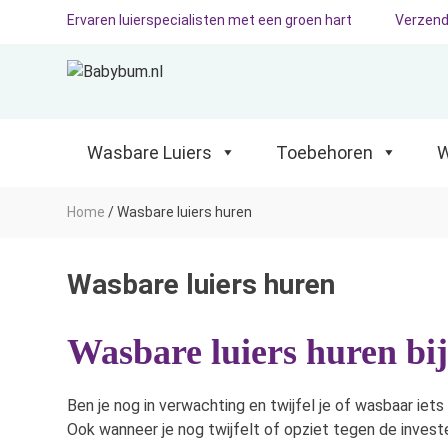
Ervaren luierspecialisten met een groen hart
Verzend
Wasbare Luiers
Toebehoren
Waterp
Wasbare Luiers
Toebehoren
W
Home
/
Wasbare luiers huren
Wasbare luiers huren
Wasbare luiers huren bi
Ben je nog in verwachting en twijfel je of wasbaar iets
Ook wanneer je nog twijfelt of opziet tegen de investe