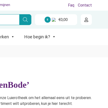
rmijnen
Faq
Contact
€
0,00
0
Hoe begin ik?
rken
Hoe begin ik?
lenBode’
a onze Luierotheek om het allemaal eens uit te proberen.
ment wilt uitproberen, kun je hier terecht.