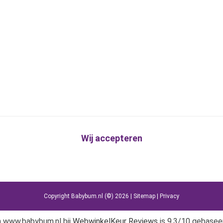
Wij accepteren
Copyright Babybum.nl (©) 2026 |
Sitemap
|
Privacy
n www.babybum.nl bij
WebwinkelKeur Reviews
is 9.3/10 gebasee