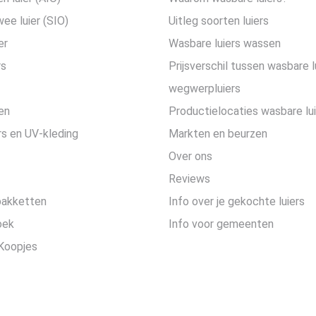
wee luier (SIO)
Uitleg soorten luiers
er
Wasbare luiers wassen
rs
Prijsverschil tussen wasbare l
wegwerpluiers
en
Productielocaties wasbare lu
s en UV-kleding
Markten en beurzen
Over ons
Reviews
pakketten
Info over je gekochte luiers
oek
Info voor gemeenten
Koopjes