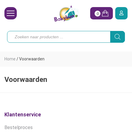
0
Wasbare Luiers
Producten
zoeken
Toebehoren
Waterpret
Home
/
Voorwaarden
Vrouw
Koopjes
Voorwaarden
Onze merken
Hoe begin ik?
Klantenservice
Bestelproces