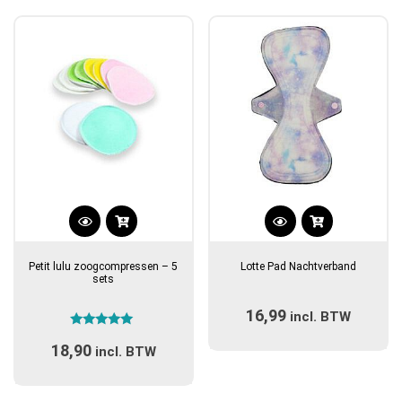
populariteit
Dit
Dit
product
product
Petit lulu zoogcompressen – 5
Lotte Pad Nachtverband
heeft
heeft
sets
meerdere
meerdere
16,99
variaties.
incl. BTW
variaties.
Gewaardeerd
Deze
Deze
18,90
5.00
incl. BTW
optie
optie
uit 5
kan
kan