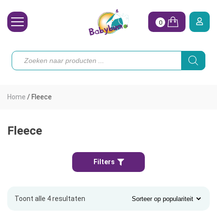
0
Wasbare Luiers
Producten
zoeken
Toebehoren
Waterpret
Home
/
Fleece
Vrouw
Koopjes
Fleece
Onze merken
Filters
Hoe begin ik?
Toont alle 4 resultaten
Gesorteerd
op