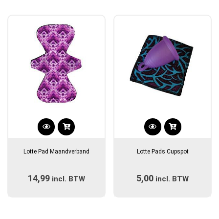
gekozen
gekozen
worden
worden
op
op
de
de
productpagina
productpagina
Dit
Dit
product
product
Lotte Pad Maandverband
Lotte Pads Cupspot
heeft
heeft
meerdere
meerdere
14,99
5,00
incl. BTW
variaties.
incl. BTW
variaties.
Deze
Deze
optie
optie
kan
kan