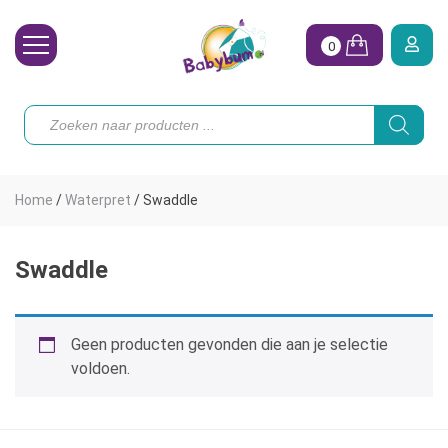
0
Wasbare Luiers
Producten
zoeken
Toebehoren
Waterpret
Home
/
Waterpret
/
Swaddle
Vrouw
Koopjes
Swaddle
Onze merken
Geen producten gevonden die aan je selectie
Hoe begin ik?
voldoen.