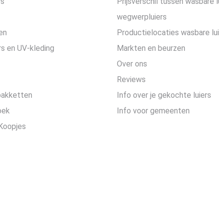
rs
Prijsverschil tussen wasbare l
wegwerpluiers
en
Productielocaties wasbare lu
s en UV-kleding
Markten en beurzen
Over ons
Reviews
pakketten
Info over je gekochte luiers
oek
Info voor gemeenten
Koopjes