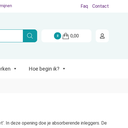
rmijnen
Faq
Contact
Hoe begin ik?
0,00
0
rken
Hoe begin ik?
et’. In deze opening doe je absorberende inleggers. De