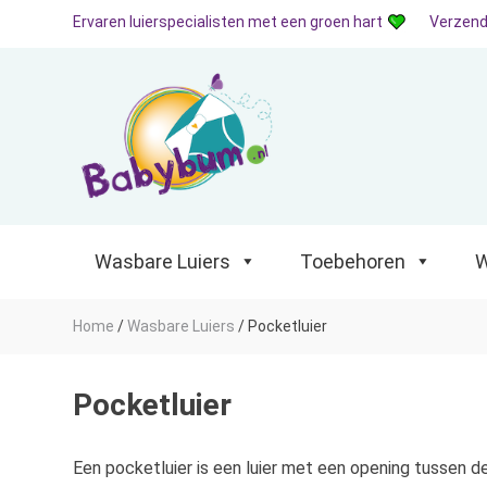
Ervaren luierspecialisten met een groen hart
Verzend
Wasbare Luiers
Toebehoren
Waterp
Wasbare Luiers
Toebehoren
W
Home
/
Wasbare Luiers
/
Pocketluier
Pocketluier
Een pocketluier is een luier met een opening tussen de