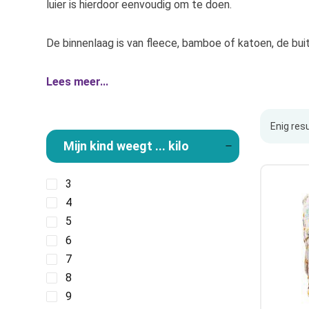
luier is hierdoor eenvoudig om te doen.
De binnenlaag is van fleece, bamboe of katoen, de bui
Lees meer...
Enig res
Mijn kind weegt ... kilo
3
4
5
6
7
8
9