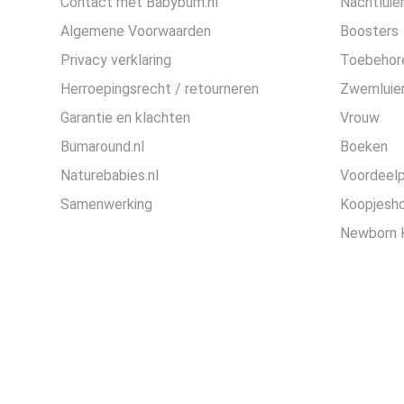
Contact met Babybum.nl
Nachtluie
Algemene Voorwaarden
Boosters
Privacy verklaring
Toebehor
Herroepingsrecht / retourneren
Zwemluier
Garantie en klachten
Vrouw
Bumaround.nl
Boeken
Naturebabies.nl
Voordeel
Samenwerking
Koopjesh
Newborn 