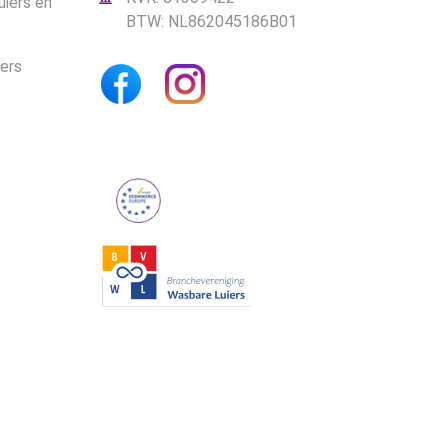
uiers en
BTW: NL862045186B01
iers