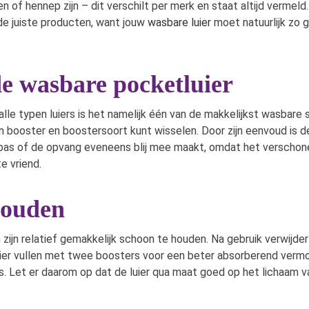
 of hennep zijn – dit verschilt per merk en staat altijd vermeld.
 de juiste producten, want jouw
wasbare luier
moet natuurlijk zo g
e wasbare pocketluier
le typen luiers is het namelijk één van de makkelijkst wasbare 
van booster en boostersoort kunt wisselen. Door zijn eenvoud is
 oppas of de opvang eveneens blij mee maakt, omdat het verscho
e vriend.
houden
zijn relatief gemakkelijk schoon te houden. Na gebruik verwijder 
luier vullen met twee boosters voor een beter absorberend verm
iers. Let er daarom op dat de luier qua maat goed op het lichaam 