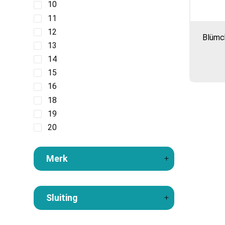
10
11
12
Blümch
13
14
15
16
18
19
20
21
22
Merk
23
24
25
Sluiting
26
27