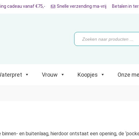
ing cadeau vanaf €75,-
Snelle verzending ma-vrij
Betalen in te
ret
Vrouw
Koopjes
Onze merken
Producten
zoeken
aterpret
Vrouw
Koopjes
Onze me
 binnen- en buitenlaag, hierdoor ontstaat een opening, de ‘pock