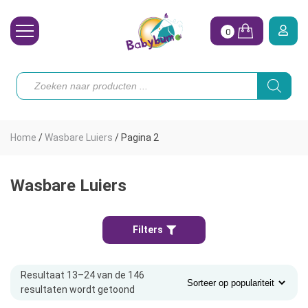
0
Wasbare Luiers
Producten
zoeken
Toebehoren
Waterpret
Home
/
Wasbare Luiers
/
Pagina 2
Vrouw
Koopjes
Wasbare Luiers
Onze merken
Filters
Hoe begin ik?
Resultaat 13–24 van de 146
resultaten wordt getoond
Gesorteerd
op