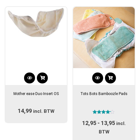
gekozen
gekozen
worden
worden
op
op
de
de
productpagina
productpagina
Dit
Dit
product
product
Mother ease Duo Insert OS
Tots Bots Bamboozle Pads
heeft
heeft
meerdere
meerdere
14,99
incl. BTW
variaties.
variaties.
Gewaardeerd
Deze
Deze
12,95
-
13,95
Prijsklas
4.00
incl.
optie
optie
uit 5
€12,95
BTW
kan
kan
tot