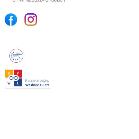
BTW: NL862045186B01