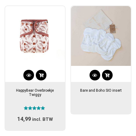
HappyBear Overbroekje
Bare and Boho SIO insert
Twiggy
Gewaardeerd
14,99
5.00
incl. BTW
uit 5