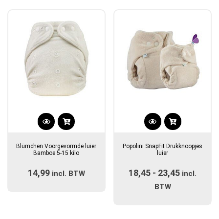
populariteit
Dit
Dit
product
product
Blümchen Voorgevormde luier
Popolini SnapFit Drukknoopjes
heeft
heeft
Bamboe 5-15 kilo
luier
meerdere
meerdere
14,99
18,45
-
23,45
Prijsklas
incl. BTW
variaties.
variaties.
incl.
Deze
Deze
€18,45
BTW
optie
optie
tot
kan
kan
€23,45