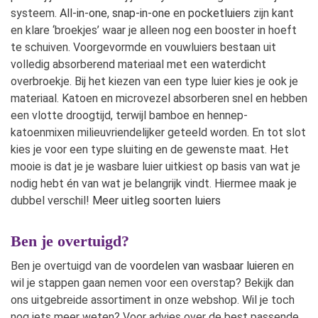
systeem.
All-in-one
,
snap-in-one
en
pocketluiers
zijn kant
en klare ‘broekjes’ waar je alleen nog een booster in hoeft
te schuiven. Voorgevormde en vouwluiers bestaan uit
volledig absorberend materiaal met een waterdicht
overbroekje. Bij het kiezen van een type luier kies je ook je
materiaal. Katoen en microvezel absorberen snel en hebben
een vlotte droogtijd, terwijl bamboe en hennep-
katoenmixen milieuvriendelijker geteeld worden. En tot slot
kies je voor een type sluiting en de gewenste maat. Het
mooie is dat je je wasbare luier uitkiest op basis van wat je
nodig hebt én van wat je belangrijk vindt. Hiermee maak je
dubbel verschil!
Meer uitleg soorten luiers
Ben je overtuigd?
Ben je overtuigd van de
voordelen van wasbaar luieren
en
wil je stappen gaan nemen voor een overstap? Bekijk dan
ons uitgebreide assortiment in onze webshop. Wil je toch
nog iets meer weten? Voor advies over de best passende