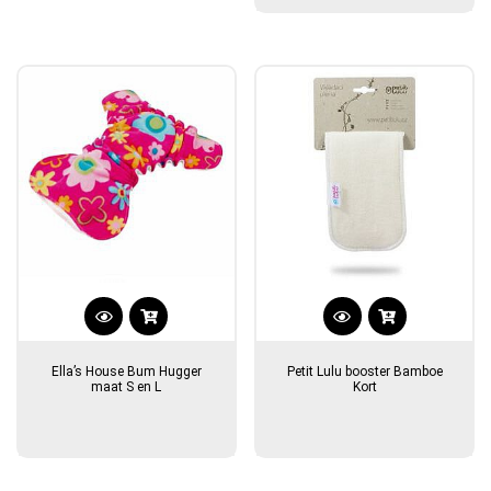
gekozen
gekozen
€13,95
worden
worden
op
op
de
de
productpagina
productpagina
Ella’s House Bum Hugger
Petit Lulu booster Bamboe
maat S en L
Kort