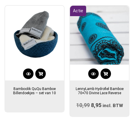
populariteit
Actie
Bamboolik QuQu Bamboe
LennyLamb Hydrofiel Bamboe
Billendoekjes – set van 10
70×70 Divine Lace Reverse
10,99
Oorspronkelijke
8,95
Huidige
incl. BTW
prijs
prijs
was:
is:
€10,99.
€8,95.