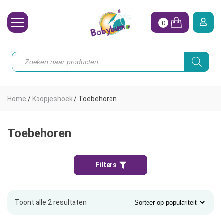
0
Wasbare Luiers
Producten
zoeken
Toebehoren
Waterpret
Home
/
Koopjeshoek
/
Toebehoren
Vrouw
Koopjes
Toebehoren
Onze merken
Filters
Hoe begin ik?
Toont alle 2 resultaten
Gesorteerd
op