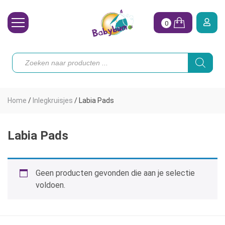
0
Wasbare Luiers
Producten
zoeken
Toebehoren
Waterpret
Home
/
Inlegkruisjes
/
Labia Pads
Vrouw
Koopjes
Labia Pads
Onze merken
Geen producten gevonden die aan je selectie
Hoe begin ik?
voldoen.