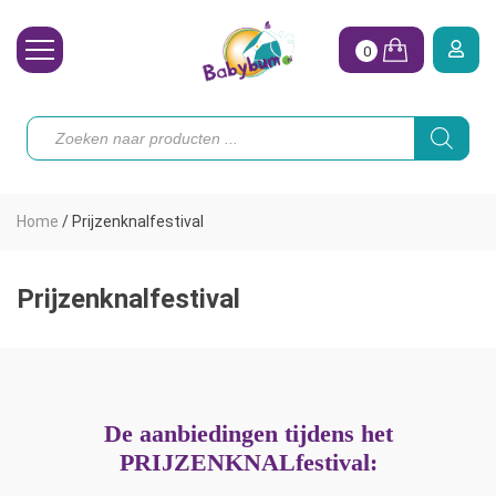
0
Wasbare Luiers
Producten
zoeken
Toebehoren
Waterpret
Home
/
Prijzenknalfestival
Vrouw
Koopjes
Prijzenknalfestival
Onze merken
Hoe begin ik?
De aanbiedingen tijdens het
PRIJZENKNALfestival: