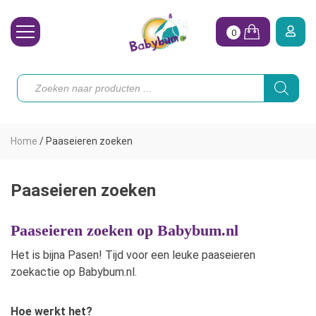
0
Wasbare Luiers
Producten
zoeken
Toebehoren
Waterpret
Home
/
Paaseieren zoeken
Vrouw
Koopjes
Paaseieren zoeken
Onze merken
Paaseieren zoeken op Babybum.nl
Hoe begin ik?
Het is bijna Pasen! Tijd voor een leuke paaseieren
zoekactie op Babybum.nl.
Hoe werkt het?