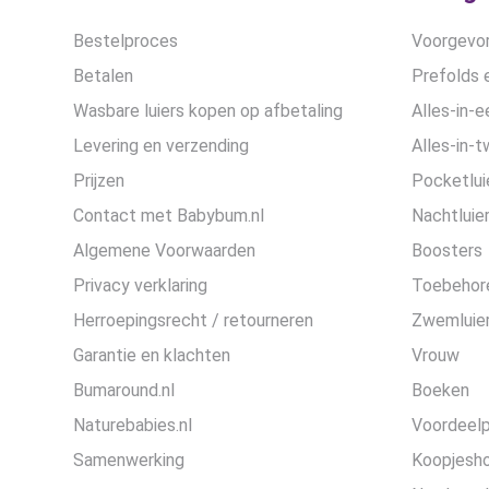
Bestelproces
Voorgevor
Betalen
Prefolds e
Wasbare luiers kopen op afbetaling
Alles-in-e
Levering en verzending
Alles-in-t
Prijzen
Pocketlui
Contact met Babybum.nl
Nachtluie
Algemene Voorwaarden
Boosters
Privacy verklaring
Toebehor
Herroepingsrecht / retourneren
Zwemluier
Garantie en klachten
Vrouw
Bumaround.nl
Boeken
Naturebabies.nl
Voordeel
Samenwerking
Koopjesh