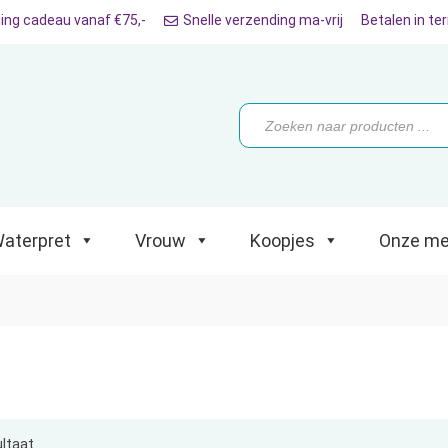
ing cadeau vanaf €75,-
Snelle verzending ma-vrij
Betalen in te
ret
Vrouw
Koopjes
Onze merken
Producten
zoeken
aterpret
Vrouw
Koopjes
Onze me
ultaat