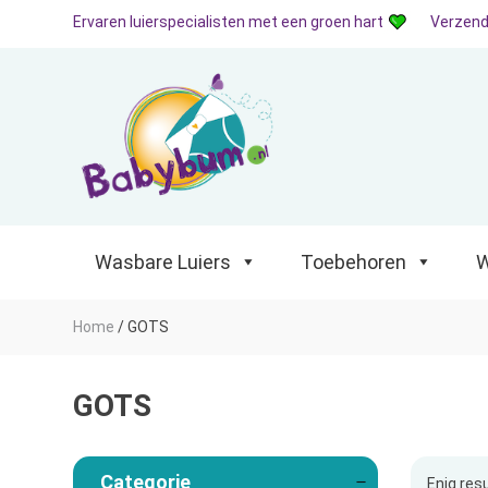
Ervaren luierspecialisten met een groen hart
Verzend
Wasbare Luiers
Toebehoren
Waterp
Wasbare Luiers
Toebehoren
W
Home
/
GOTS
GOTS
Categorie
Enig res