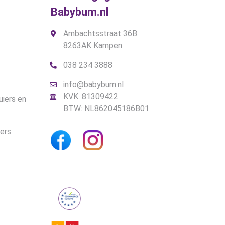
Babybum.nl
Ambachtsstraat 36B
8263AK Kampen
038 234 3888
info@babybum.nl
KVK: 81309422
uiers en
BTW: NL862045186B01
iers