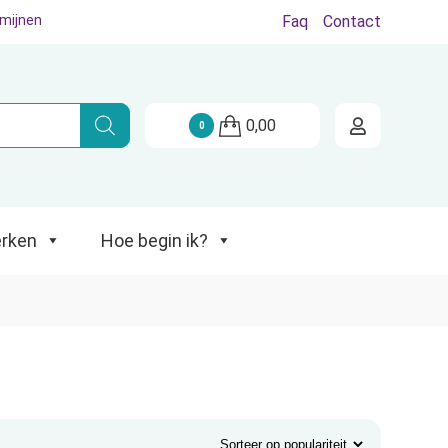
rmijnen
Faq
Contact
Hoe begin ik?
0,00
0
rken
Hoe begin ik?