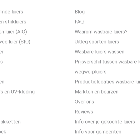
mde luiers
Blog
n strikluiers
FAQ
en luier (AIO)
Waarom wasbare luiers?
wee luier (SIO)
Uitleg soorten luiers
er
Wasbare luiers wassen
rs
Prijsverschil tussen wasbare l
wegwerpluiers
en
Productielocaties wasbare lu
s en UV-kleding
Markten en beurzen
Over ons
Reviews
pakketten
Info over je gekochte luiers
oek
Info voor gemeenten