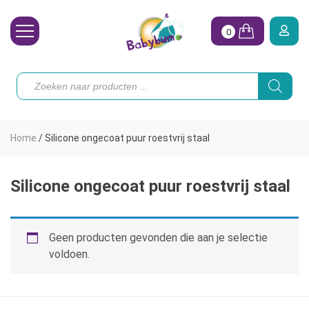
0
Wasbare Luiers
Producten
zoeken
Toebehoren
Waterpret
Home
/
Silicone ongecoat puur roestvrij staal
Vrouw
Koopjes
Silicone ongecoat puur roestvrij staal
Onze merken
Geen producten gevonden die aan je selectie
Hoe begin ik?
voldoen.