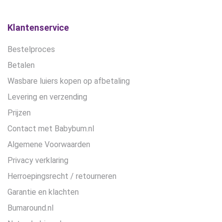
op
op
de
de
Klantenservice
productpagina
productpagina
Bestelproces
Betalen
Wasbare luiers kopen op afbetaling
Levering en verzending
Prijzen
Contact met Babybum.nl
Algemene Voorwaarden
Privacy verklaring
Herroepingsrecht / retourneren
Garantie en klachten
Bumaround.nl