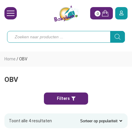
0
Wasbare Luiers
Producten
zoeken
Toebehoren
Waterpret
Home
/
OBV
Vrouw
Koopjes
OBV
Onze merken
Filters
Hoe begin ik?
Toont alle 4 resultaten
Gesorteerd
op