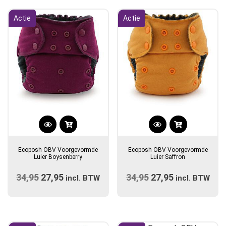
populariteit
Actie
Actie
Dit
Dit
product
product
Ecoposh OBV Voorgevormde
Ecoposh OBV Voorgevormde
heeft
heeft
Luier Boysenberry
Luier Saffron
meerdere
meerdere
34,95
Oorspronkelijke
27,95
Huidige
34,95
Oorspronkelijke
27,95
Huidige
variaties.
incl. BTW
variaties.
incl. BTW
prijs
Deze
prijs
prijs
Deze
prijs
optie
optie
was:
is:
was:
is:
kan
kan
€34,95.
€27,95.
€34,95.
€27,95.