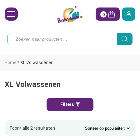
0
Wasbare Luiers
Producten
zoeken
Toebehoren
Waterpret
Home
/
XL Volwassenen
Vrouw
Koopjes
XL Volwassenen
Onze merken
Filters
Hoe begin ik?
Toont alle 2 resultaten
Gesorteerd
op