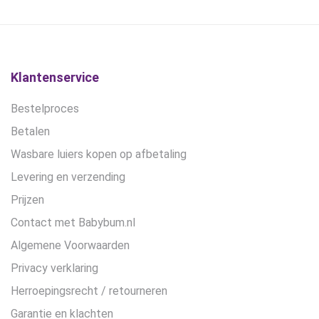
gekozen
gekozen
worden
worden
op
op
de
de
productpagina
productpagina
Klantenservice
Bestelproces
Betalen
Wasbare luiers kopen op afbetaling
Levering en verzending
Prijzen
Contact met Babybum.nl
Algemene Voorwaarden
Privacy verklaring
Herroepingsrecht / retourneren
Garantie en klachten