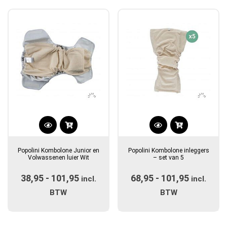
populariteit
Dit
Dit
product
product
Popolini Kombolone Junior en
Popolini Kombolone inleggers
heeft
heeft
Volwassenen luier Wit
– set van 5
meerdere
meerdere
38,95
-
101,95
Prijsklasse:
68,95
-
101,95
Prijsklas
variaties.
incl.
variaties.
incl.
Deze
€38,95
Deze
€68,95
BTW
BTW
optie
optie
tot
tot
kan
kan
€101,95
€101,95